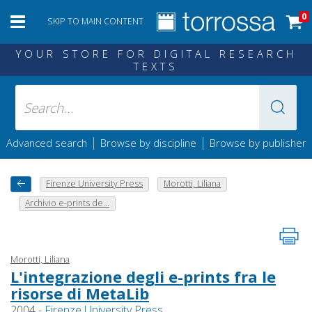
0
SKIP TO MAIN CONTENT
YOUR STORE FOR DIGITAL RESEARCH
TEXTS
|
|
Advanced search
Browse by discipline
Browse by publisher
Firenze University Press
Morotti, Liliana
Archivio e-prints de...
Morotti, Liliana
L'integrazione degli e-prints fra le
risorse di MetaLib
2004 -
Firenze University Press