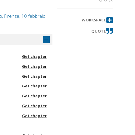
CHAPTER
no, Firenze, 10 febbraio
WORKSPACE
QUOTE
Get chapter
Get chapter
Get chapter
Get chapter
Get chapter
Get chapter
Get chapter