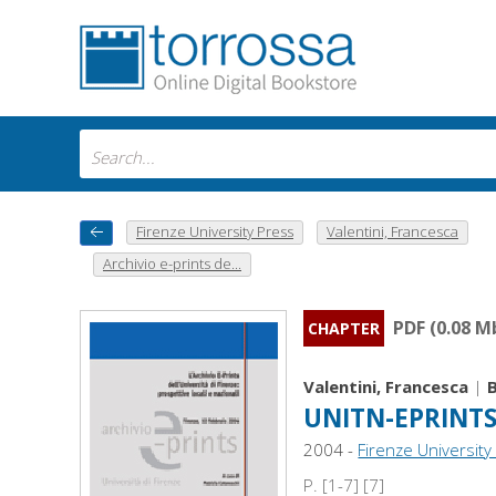
Firenze University Press
Valentini, Francesca
Archivio e-prints de...
PDF (0.08 M
CHAPTER
Valentini, Francesca
|
B
UNITN-EPRINTS :
2004 -
Firenze University
P. [1-7] [7]