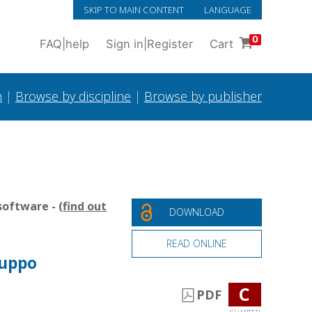
SKIP TO MAIN CONTENT
LANGUAGE
0
FAQ
|
help
Sign in
|
Register
Cart
h
|
Browse by discipline
|
Browse by publisher
oftware - (
find out
DOWNLOAD
READ ONLINE
luppo
C
PDF