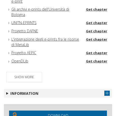
e-print
Gli archivi e-prints dell'Università di
Get chapter
Bologna
UNITN-EPRINTS
Get chapter
Progetto DAFNE
Get chapter
L'integrazione degli e-prints fra le risorse
Get chapter
di MetaLib
Progetto AEPIC
Get chapter
OpenDLib
Get chapter
SHOW MORE
INFORMATION
DOWNLOAD