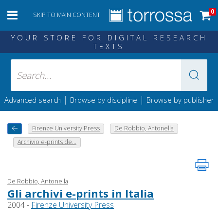
0
SKIP TO MAIN CONTENT
YOUR STORE FOR DIGITAL RESEARCH
TEXTS
|
|
Advanced search
Browse by discipline
Browse by publisher
Firenze University Press
De Robbio, Antonella
Archivio e-prints de...
De Robbio, Antonella
Gli archivi e-prints in Italia
2004 -
Firenze University Press