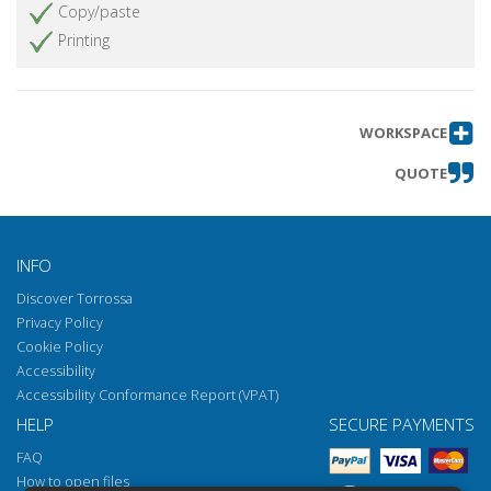
Copy/paste
Gli autori del volume
Get chapter
Printing
WORKSPACE
QUOTE
INFO
Discover Torrossa
Privacy Policy
Cookie Policy
Accessibility
Accessibility Conformance Report (VPAT)
HELP
SECURE PAYMENTS
FAQ
How to open files