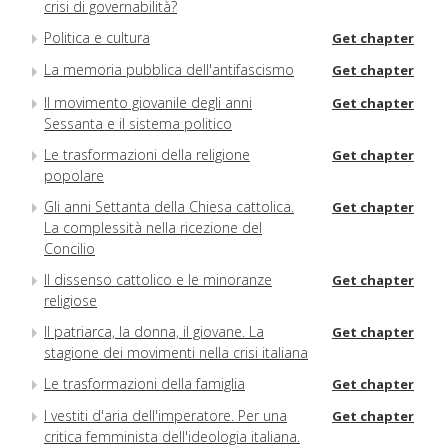
crisi di governabilità?
Politica e cultura
Get chapter
La memoria pubblica dell'antifascismo
Get chapter
Il movimento giovanile degli anni
Get chapter
Sessanta e il sistema politico
Le trasformazioni della religione
Get chapter
popolare
Gli anni Settanta della Chiesa cattolica.
Get chapter
La complessità nella ricezione del
Concilio
Il dissenso cattolico e le minoranze
Get chapter
religiose
Il patriarca, la donna, il giovane. La
Get chapter
stagione dei movimenti nella crisi italiana
Le trasformazioni della famiglia
Get chapter
I vestiti d'aria dell'imperatore. Per una
Get chapter
critica femminista dell'ideologia italiana.