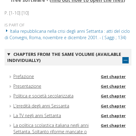
free software - (
find out how to open the files
)
P. [1-10] [10]
IS PART OF
Italia repubblicana nella crisi degli anni Settanta : atti del ciclo
di Convegni, Roma, novembre e dicembre 2001. - ( Saggi ; 134)
CHAPTERS FROM THE SAME VOLUME (AVAILABLE
INDIVIDUALLY)
Prefazione
Get chapter
Presentazione
Get chapter
Politica e società secolarizzata
Get chapter
L'eredità degli anni Sessanta
Get chapter
La TV negli anni Settanta
Get chapter
La politica scolastica italiana negli anni
Get chapter
Settanta. Soltanto riforme mancate o