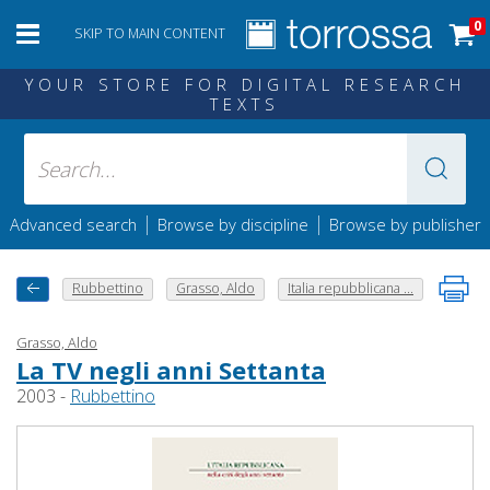
0
SKIP TO MAIN CONTENT
YOUR STORE FOR DIGITAL RESEARCH
TEXTS
|
|
Advanced search
Browse by discipline
Browse by publisher
Rubbettino
Grasso, Aldo
Italia repubblicana ...
Grasso, Aldo
La TV negli anni Settanta
2003 -
Rubbettino