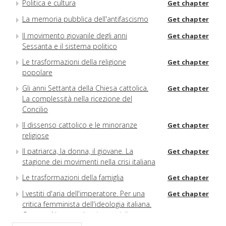
Politica e cultura
Get chapter
La memoria pubblica dell'antifascismo
Get chapter
Il movimento giovanile degli anni
Get chapter
Sessanta e il sistema politico
Le trasformazioni della religione
Get chapter
popolare
Gli anni Settanta della Chiesa cattolica.
Get chapter
La complessità nella ricezione del
Concilio
Il dissenso cattolico e le minoranze
Get chapter
religiose
Il patriarca, la donna, il giovane. La
Get chapter
stagione dei movimenti nella crisi italiana
Le trasformazioni della famiglia
Get chapter
I vestiti d'aria dell'imperatore. Per una
Get chapter
critica femminista dell'ideologia italiana.
Con una Nota su alcuni materiali
archivistici del femminismo romano