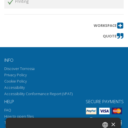
Printing
WORKSPACE
QUOTE
INFO
Discover Torrossa
Privacy Policy
Cookie Policy
Accessibility
Accessibility Conformance Report (VPAT)
HELP
SECURE PAYMENTS
FAQ
How to open files
×
Torrossa Reader