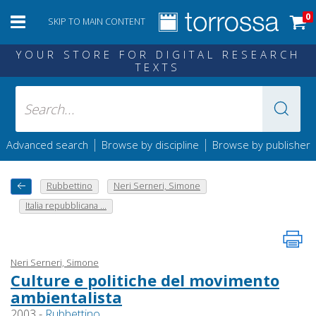
0
SKIP TO MAIN CONTENT
YOUR STORE FOR DIGITAL RESEARCH
TEXTS
|
|
Advanced search
Browse by discipline
Browse by publisher
Rubbettino
Neri Serneri, Simone
Italia repubblicana ...
Neri Serneri, Simone
Culture e politiche del movimento
ambientalista
2003 -
Rubbettino