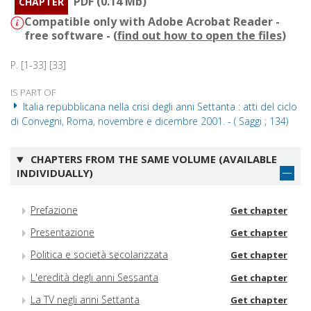
PDF (0.14 Mb)
CHAPTER
Compatible only with Adobe Acrobat Reader -
free software - (
find out how to open the files
)
P. [1-33] [33]
IS PART OF
Italia repubblicana nella crisi degli anni Settanta : atti del ciclo
di Convegni, Roma, novembre e dicembre 2001. - ( Saggi ; 134)
CHAPTERS FROM THE SAME VOLUME (AVAILABLE
INDIVIDUALLY)
Prefazione
Get chapter
Presentazione
Get chapter
Politica e società secolarizzata
Get chapter
L'eredità degli anni Sessanta
Get chapter
La TV negli anni Settanta
Get chapter