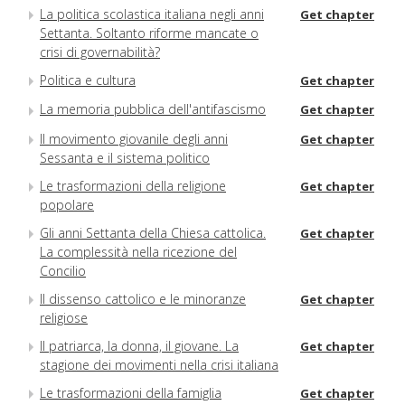
La politica scolastica italiana negli anni
Get chapter
Settanta. Soltanto riforme mancate o
crisi di governabilità?
Politica e cultura
Get chapter
La memoria pubblica dell'antifascismo
Get chapter
Il movimento giovanile degli anni
Get chapter
Sessanta e il sistema politico
Le trasformazioni della religione
Get chapter
popolare
Gli anni Settanta della Chiesa cattolica.
Get chapter
La complessità nella ricezione del
Concilio
Il dissenso cattolico e le minoranze
Get chapter
religiose
Il patriarca, la donna, il giovane. La
Get chapter
stagione dei movimenti nella crisi italiana
Le trasformazioni della famiglia
Get chapter