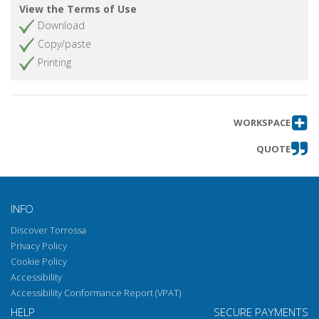
Crisi sociale e cultura operaia nel
Get chapter
View the Terms of Use
Mezzogiorno
Download
Gli autori del volume
Get chapter
Copy/paste
Printing
WORKSPACE
QUOTE
INFO
Discover Torrossa
Privacy Policy
Cookie Policy
Accessibility
Accessibility Conformance Report (VPAT)
HELP
SECURE PAYMENTS