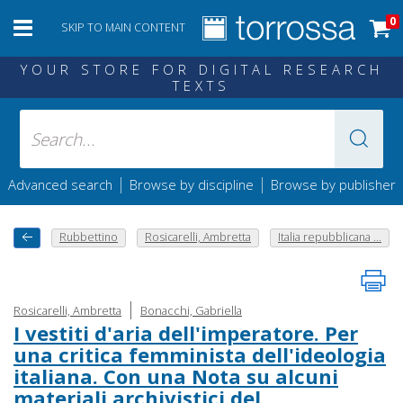
0
SKIP TO MAIN CONTENT
YOUR STORE FOR DIGITAL RESEARCH
TEXTS
|
|
Advanced search
Browse by discipline
Browse by publisher
Rubbettino
Rosicarelli, Ambretta
Italia repubblicana ...
|
Rosicarelli, Ambretta
Bonacchi, Gabriella
I vestiti d'aria dell'imperatore. Per
una critica femminista dell'ideologia
italiana. Con una Nota su alcuni
materiali archivistici del