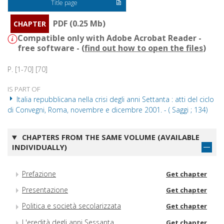
Title page
PDF (0.25 Mb)
CHAPTER
Compatible only with Adobe Acrobat Reader -
free software - (
find out how to open the files
)
P. [1-70] [70]
IS PART OF
Italia repubblicana nella crisi degli anni Settanta : atti del ciclo
di Convegni, Roma, novembre e dicembre 2001. - ( Saggi ; 134)
CHAPTERS FROM THE SAME VOLUME (AVAILABLE
INDIVIDUALLY)
Prefazione
Get chapter
Presentazione
Get chapter
Politica e società secolarizzata
Get chapter
L'eredità degli anni Sessanta
Get chapter