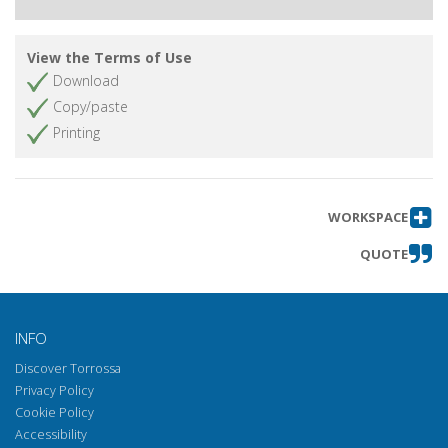
Feste della nazione e liturgie politiche
Get chapter
Il 'giudizio' della politica
Get chapter
View the Terms of Use
Crisi sociale e cultura operaia nel
Get chapter
Download
Mezzogiorno
Copy/paste
Gli autori del volume
Get chapter
Printing
WORKSPACE
QUOTE
INFO
Discover Torrossa
Privacy Policy
Cookie Policy
Accessibility