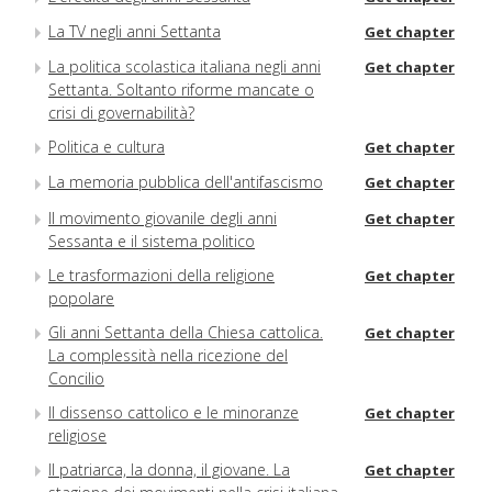
La TV negli anni Settanta
Get chapter
La politica scolastica italiana negli anni
Get chapter
Settanta. Soltanto riforme mancate o
crisi di governabilità?
Politica e cultura
Get chapter
La memoria pubblica dell'antifascismo
Get chapter
Il movimento giovanile degli anni
Get chapter
Sessanta e il sistema politico
Le trasformazioni della religione
Get chapter
popolare
Gli anni Settanta della Chiesa cattolica.
Get chapter
La complessità nella ricezione del
Concilio
Il dissenso cattolico e le minoranze
Get chapter
religiose
Il patriarca, la donna, il giovane. La
Get chapter