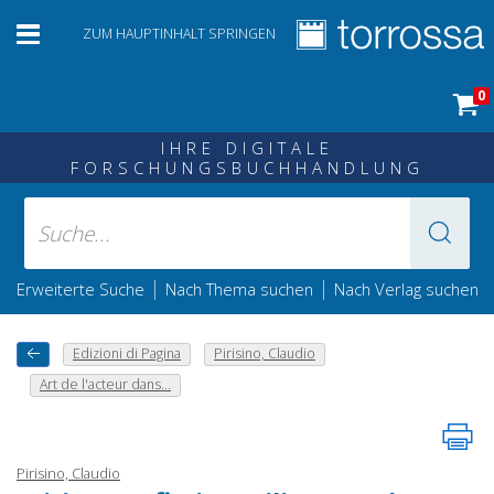
ZUM HAUPTINHALT SPRINGEN
0
IHRE DIGITALE
FORSCHUNGSBUCHHANDLUNG
|
|
Erweiterte Suche
Nach Thema suchen
Nach Verlag suchen
Edizioni di Pagina
Pirisino, Claudio
Art de l'acteur dans...
Pirisino, Claudio