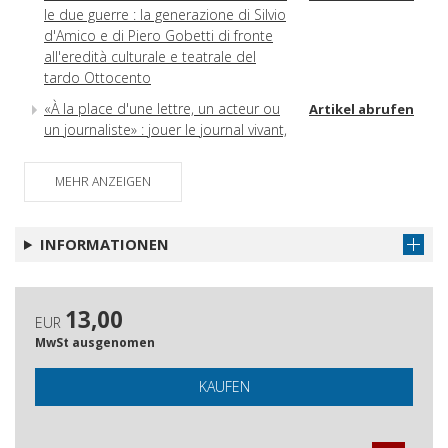
le due guerre : la generazione di Silvio
d'Amico e di Piero Gobetti di fronte
all'eredità culturale e teatrale del
tardo Ottocento
«À la place d'une lettre, un acteur ou
Artikel abrufen
un journaliste» : jouer le journal vivant,
d'après Sinjaja Bluza
Les écoles de théâtre de Max
MEHR ANZEIGEN
Artikel abrufen
Reinhardt et leur écho dans la presse
Le Monde dramatique et les actrices
Artikel abrufen
INFORMATIONEN
Rachel vue par Janin : des débuts de
Artikel abrufen
la vedette à l'immortalisation de la
tragédienne
13,00
EUR
Chaste? Sensuelle? Incomparable! :
Artikel abrufen
MwSt ausgenomen
désaccords chez les critiques des
soeurs latines autour du jeu
KAUFEN
d'Adelaide Ristori
L'actrice de théâtre, une figure
Artikel abrufen