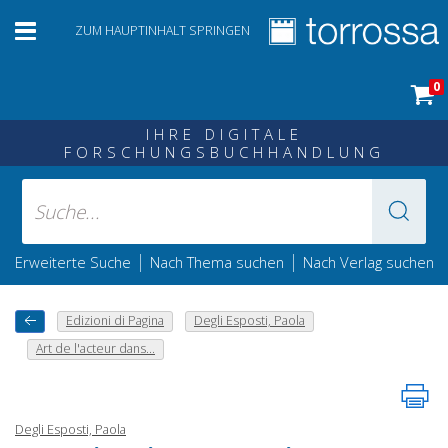
ZUM HAUPTINHALT SPRINGEN
0
IHRE DIGITALE
FORSCHUNGSBUCHHANDLUNG
|
|
Erweiterte Suche
Nach Thema suchen
Nach Verlag suchen
Edizioni di Pagina
Degli Esposti, Paola
Art de l'acteur dans...
Degli Esposti, Paola