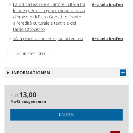
La critica teatrale e l'attore in Italia fra
Artikel abrufen
le due guerre : la generazione di Silvio
d'Amico e di Piero Gobetti di fronte
all'eredità culturale e teatrale del
tardo Ottocento
«À la place d'une lettre, un acteur ou
Artikel abrufen
un journaliste» : jouer le journal vivant,
d'après Sinjaja Bluza
MEHR ANZEIGEN
Les écoles de théâtre de Max
Artikel abrufen
Reinhardt et leur écho dans la presse
INFORMATIONEN
Le Monde dramatique et les actrices
Artikel abrufen
Rachel vue par Janin : des débuts de
Artikel abrufen
la vedette à l'immortalisation de la
13,00
EUR
tragédienne
MwSt ausgenomen
Chaste? Sensuelle? Incomparable! :
Artikel abrufen
désaccords chez les critiques des
KAUFEN
soeurs latines autour du jeu
d'Adelaide Ristori