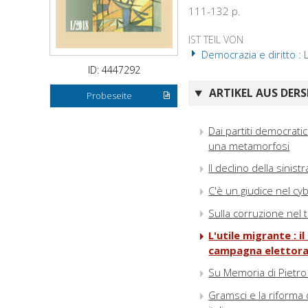
111-132 p.
IST TEIL VON
Democrazia e diritto : 
ID: 4447292
ARTIKEL AUS DERS
Probeseite
Dai partiti democratici
una metamorfosi
Il declino della sinist
C'è un giudice nel cyb
Sulla corruzione nel
L'utile migrante : 
campagna elettoral
Su Memoria di Pietro
Gramsci e la riforma 