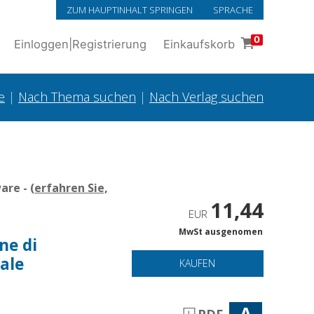
ZUM HAUPTINHALT SPRINGEN
SPRACHE
0
Einloggen
|
Registrierung
Einkaufskorb
e
|
Nach Thema suchen
|
Nach Verlag suchen
re - (
erfahren Sie,
11,44
EUR
MwSt ausgenomen
ne di
ale
KAUFEN
A