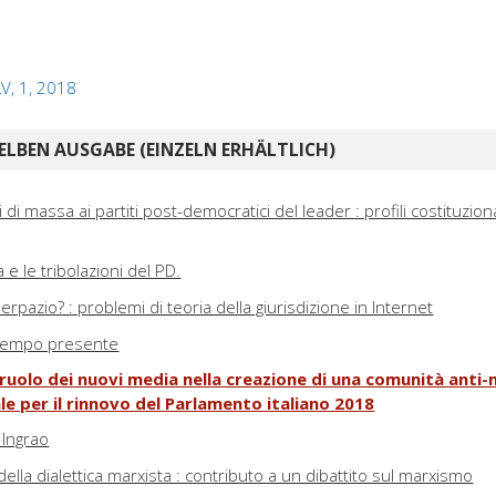
LV, 1, 2018
ELBEN AUSGABE (EINZELN ERHÄLTLICH)
 di massa ai partiti post-democratici del leader : profili costituziona
ra e le tribolazioni del PD.
erpazio? : problemi di teoria della giurisdizione in Internet
 tempo presente
il ruolo dei nuovi media nella creazione di una comunità anti-
e per il rinnovo del Parlamento italiano 2018
 Ingrao
della dialettica marxista : contributo a un dibattito sul marxismo