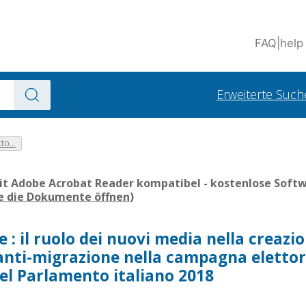
FAQ
|
help
Erweiterte Such
to...
it Adobe Acrobat Reader kompatibel - kostenlose Softwa
ie die Dokumente öffnen
)
e : il ruolo dei nuovi media nella creazio
nti-migrazione nella campagna elettor
del Parlamento italiano 2018