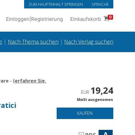
ZUM HAUPTINHALT SPRINGEN
SPRACHE
0
Einloggen
|
Registrierung
Einkaufskorb
e
|
Nach Thema suchen
|
Nach Verlag suchen
re - (
erfahren Sie,
19,24
EUR
MwSt ausgenomen
atici
KAUFEN
A