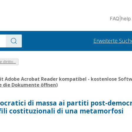
FAQ
|
help
Erweiterte Such
diritto...
it Adobe Acrobat Reader kompatibel - kostenlose Softwa
ie die Dokumente öffnen
)
ocratici di massa ai partiti post-democr
ofili costituzionali di una metamorfosi