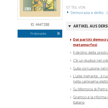
IST TEIL VON
Democrazia e diritto : 
ID: 4447288
ARTIKEL AUS DERS
Probeseite
Dai partiti democrat
metamorfosi
Il declino della sinist
C'è un giudice nel cyb
Sulla corruzione nel
L'utile migrante : il
nella campagna eletto
Su Memoria di Pietro
Gramsci e la riforma 
italiano