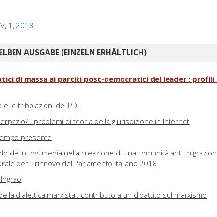
LV, 1, 2018
ELBEN AUSGABE (EINZELN ERHÄLTLICH)
ici di massa ai partiti post-democratici del leader : profili 
ra e le tribolazioni del PD.
erpazio? : problemi di teoria della giurisdizione in Internet
 tempo presente
 ruolo dei nuovi media nella creazione di una comunità anti-migrazio
rale per il rinnovo del Parlamento italiano 2018
 Ingrao
della dialettica marxista : contributo a un dibattito sul marxismo