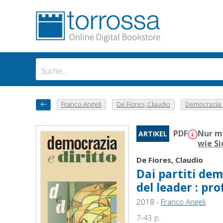
Franco Angeli
De Fiores, Claudio
Democrazia e 
PDF
Nur m
ARTIKEL
wie S
De Fiores, Claudio
Dai partiti dem
del leader : pr
2018 -
Franco Angeli
7-43 p.