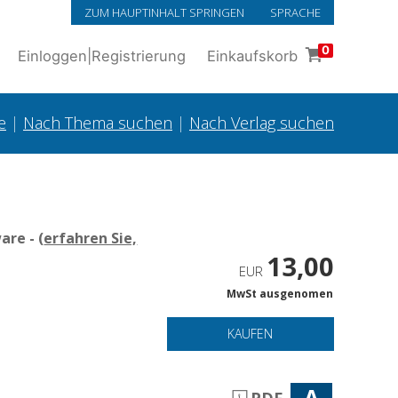
ZUM HAUPTINHALT SPRINGEN
SPRACHE
0
Einloggen
|
Registrierung
Einkaufskorb
e
|
Nach Thema suchen
|
Nach Verlag suchen
re - (
erfahren Sie,
13,00
EUR
MwSt ausgenomen
KAUFEN
A