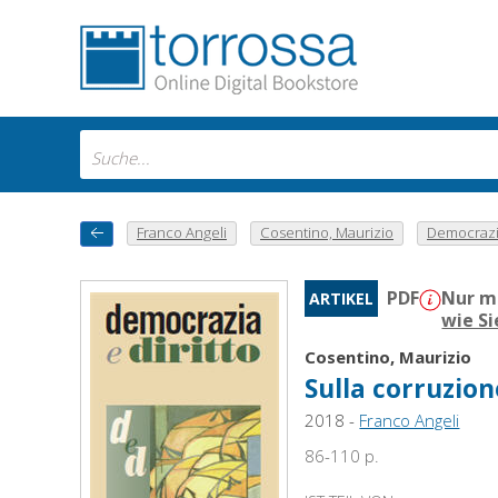
Franco Angeli
Cosentino, Maurizio
Democrazia 
PDF
Nur m
ARTIKEL
wie S
Cosentino, Maurizio
Sulla corruzio
2018 -
Franco Angeli
86-110 p.