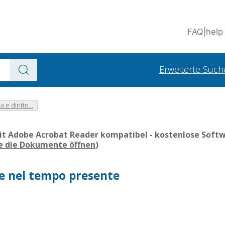
FAQ
|
help
Erweiterte Such
e diritto...
it Adobe Acrobat Reader kompatibel - kostenlose Softwa
ie die Dokumente öffnen
)
ne nel tempo presente