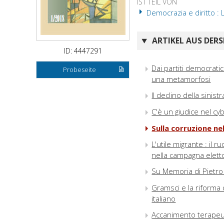
IST TEIL VON
Democrazia e diritto : 
ARTIKEL AUS DERS
ID: 4447291
Dai partiti democratici
Probeseite
una metamorfosi
Il declino della sinist
C'è un giudice nel cyb
Sulla corruzione n
L'utile migrante : il
nella campagna eletto
Su Memoria di Pietro
Gramsci e la riforma 
italiano
Accanimento terapeut