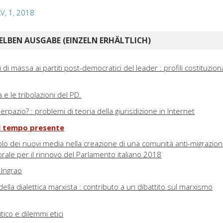
LV, 1, 2018
ELBEN AUSGABE (EINZELN ERHÄLTLICH)
 di massa ai partiti post-democratici del leader : profili costituziona
ra e le tribolazioni del PD.
erpazio? : problemi di teoria della giurisdizione in Internet
el tempo presente
 ruolo dei nuovi media nella creazione di una comunità anti-migrazio
rale per il rinnovo del Parlamento italiano 2018
 Ingrao
della dialettica marxista : contributo a un dibattito sul marxismo
ico e dilemmi etici