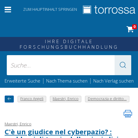
ZUM HAUPTINHALT SPRINGEN
0
IHRE DIGITALE
FORSCHUNGSBUCHHANDLUNG
|
|
Erweiterte Suche
Nach Thema suchen
Nach Verlag suchen
Franco Angeli
Maestri, Enrico
Democrazia e diritto...
Maestri, Enrico
C'è un giudice nel cyberpazio? :