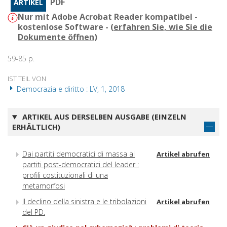
PDF
ARTIKEL
Nur mit Adobe Acrobat Reader kompatibel -
kostenlose Software - (
erfahren Sie, wie Sie die
Dokumente öffnen
)
59-85 p.
IST TEIL VON
Democrazia e diritto : LV, 1, 2018
ARTIKEL AUS DERSELBEN AUSGABE (EINZELN
ERHÄLTLICH)
Dai partiti democratici di massa ai
Artikel abrufen
partiti post-democratici del leader :
profili costituzionali di una
metamorfosi
Il declino della sinistra e le tribolazioni
Artikel abrufen
del PD.