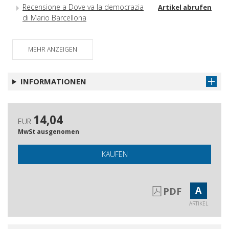
Recensione a Dove va la democrazia
Artikel abrufen
di Mario Barcellona
Tronti in Argentina : storia di una
Artikel abrufen
somiglianza incorporea
MEHR ANZEIGEN
INFORMATIONEN
14,04
EUR
MwSt ausgenomen
KAUFEN
A
PDF
ARTIKEL