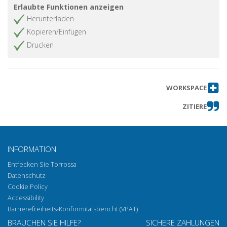
Erlaubte Funktionen anzeigen
Herunterladen
Kopieren/Einfügen
Drucken
WORKSPACE
ZITIERE
INFORMATION
Entfecken Sie Torrossa
Datenschutz
Cookie Policy
Accessibility
Barrierefreiheits-Konformitätsbericht (VPAT)
BRAUCHEN SIE HILFE?
SICHERE ZAHLUNGEN