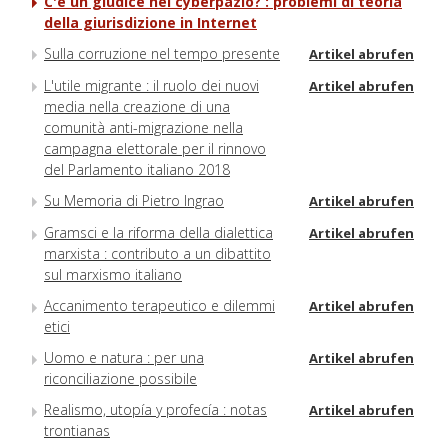
C'è un giudice nel cyberpazio? : problemi di teoria
della giurisdizione in Internet
Sulla corruzione nel tempo presente
Artikel abrufen
L'utile migrante : il ruolo dei nuovi
Artikel abrufen
media nella creazione di una
comunità anti-migrazione nella
campagna elettorale per il rinnovo
del Parlamento italiano 2018
Su Memoria di Pietro Ingrao
Artikel abrufen
Gramsci e la riforma della dialettica
Artikel abrufen
marxista : contributo a un dibattito
sul marxismo italiano
Accanimento terapeutico e dilemmi
Artikel abrufen
etici
Uomo e natura : per una
Artikel abrufen
riconciliazione possibile
Realismo, utopía y profecía : notas
Artikel abrufen
trontianas