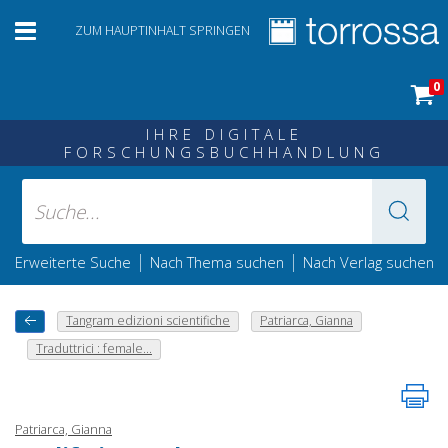
ZUM HAUPTINHALT SPRINGEN
0
IHRE DIGITALE
FORSCHUNGSBUCHHANDLUNG
|
|
Erweiterte Suche
Nach Thema suchen
Nach Verlag suchen
Tangram edizioni scientifiche
Patriarca, Gianna
Traduttrici : female...
Patriarca, Gianna