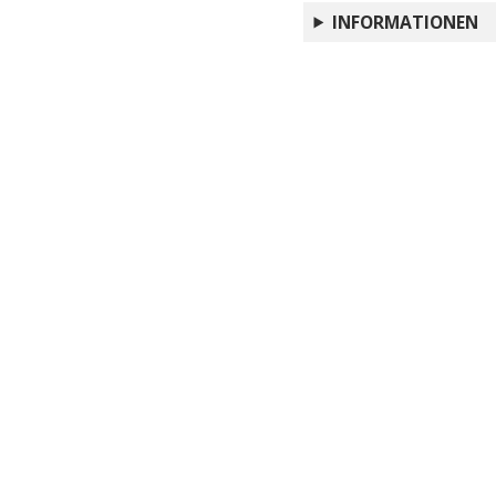
Translating gender am
INFORMATIONEN
Da The Uncommon Read
La traduzione come ri
Il cinema turco-tedes
genere
Scrittura, traduzione 
My life in two langua
Notes on Contributo