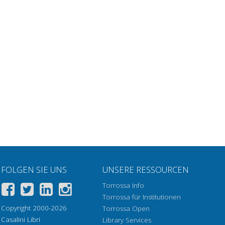
FOLGEN SIE UNS
UNSERE RESSOURCEN
Torrossa Info
Torrossa für Institutionen
Copyright 2000-2026
Torrossa Open
Casalini Libri
Library Services