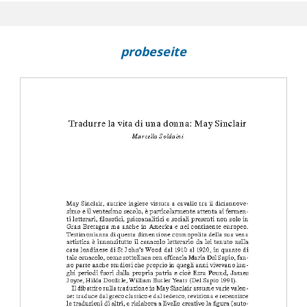
biguity in narrative : Jeanette Winterson's Written on the Body
er a La sovrana lettrice : voci in transito
probeseite
scrittura : il caso di Anna Kazumi Stahl
co contemporaneo in traduzione : prospettive transculturali e di
e ipertesti : voci al femminile
ges
rs