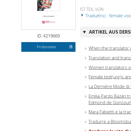
IST TEIL VON
Traduttrici : female voi
ARTIKEL AUS DERS
ID: 4219669
Probeseite
When the translator
Translation and tran
Women translators of
Female text(ure)s an
La Dernière Mode di S
Emilia Pardo Bazán t
Edmond de Goncour
Mara Fabietti e la tra
Tradurre a Bloomsbur