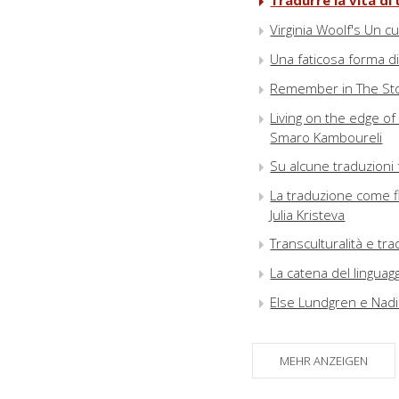
Tradurre la vita di
Virginia Woolf's Un cu
Una faticosa forma di
Remember in The Stone
Living on the edge of
Smaro Kamboureli
Su alcune traduzioni
La traduzione come fl
Julia Kristeva
Transculturalità e tr
La catena del linguag
Else Lundgren e Nadi
Whakapapa : the untra
Cousins
MEHR ANZEIGEN
Due traduttrici e la v