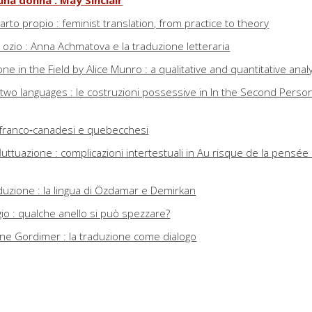
 una donna : May Sinclair
arto propio : feminist translation, from practice to theory
 ozio : Anna Achmatova e la traduzione letteraria
 in the Field by Alice Munro : a qualitative and quantitative anal
 two languages : le costruzioni possessive in In the Second Person
 franco‑canadesi e quebecchesi
uttuazione : complicazioni intertestuali in Au risque de la pensée 
aduzione : la lingua di Özdamar e Demirkan
gio : qualche anello si può spezzare?
ne Gordimer : la traduzione come dialogo
nslatability and performativity of Maori feminism in Patricia Grac
ariazione lingua-dialetto in Montedidio di Erri De Luca