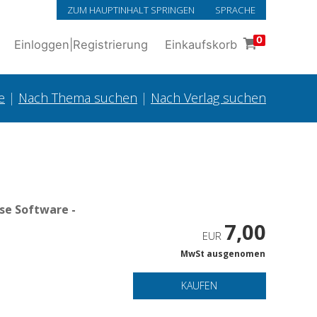
ZUM HAUPTINHALT SPRINGEN
SPRACHE
0
Einloggen
|
Registrierung
Einkaufskorb
e
|
Nach Thema suchen
|
Nach Verlag suchen
se Software -
7,00
EUR
MwSt ausgenomen
KAUFEN