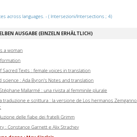
ces across languages. - ( Intersezioni/Intersections ; 4)
ELBEN AUSGABE (EINZELN ERHÄLTLICH)
 is a woman
sformation
 Sacred Texts : female voices in translation
d science : Ada Byron's Notes and translation
téphane Mallarmé : una rivista al femminile plurale
ra traduzione e scrittura : la versione de Los hermanos Zemganno
t
duzione delle fiabe dei fratelli Grimm
y : Constance Garnett e Alix Strachey