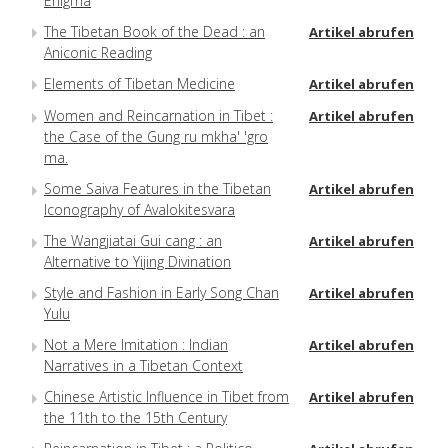
Enigma
The Tibetan Book of the Dead : an
Artikel abrufen
Aniconic Reading
Elements of Tibetan Medicine
Artikel abrufen
Women and Reincarnation in Tibet :
Artikel abrufen
the Case of the Gung ru mkha' 'gro
ma.
Some Saiva Features in the Tibetan
Artikel abrufen
Iconography of Avalokitesvara
The Wangjiatai Gui cang : an
Artikel abrufen
Alternative to Yijing Divination
Style and Fashion in Early Song Chan
Artikel abrufen
Yulu
Not a Mere Imitation : Indian
Artikel abrufen
Narratives in a Tibetan Context
Chinese Artistic Influence in Tibet from
Artikel abrufen
the 11th to the 15th Century