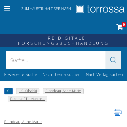
ZUM HAUPTINHALT SPRINGEN
0
IHRE DIGITALE
FORSCHUNGSBUCHHANDLUNG
|
|
Erweiterte Suche
Nach Thema suchen
Nach Verlag suchen
L.S. Olschki
Blondeau, Anne-Marie
Facets of Tibetan re...
Blondeau, Anne-Marie