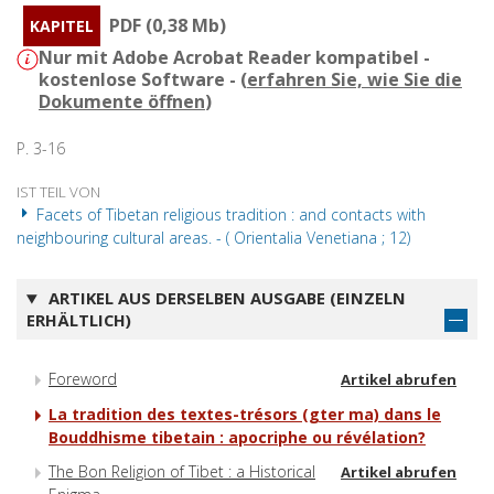
PDF (0,38 Mb)
KAPITEL
Nur mit Adobe Acrobat Reader kompatibel -
kostenlose Software - (
erfahren Sie, wie Sie die
Dokumente öffnen
)
P. 3-16
IST TEIL VON
Facets of Tibetan religious tradition : and contacts with
neighbouring cultural areas. - ( Orientalia Venetiana ; 12)
ARTIKEL AUS DERSELBEN AUSGABE (EINZELN
ERHÄLTLICH)
Foreword
Artikel abrufen
La tradition des textes-trésors (gter ma) dans le
Bouddhisme tibetain : apocriphe ou révélation?
The Bon Religion of Tibet : a Historical
Artikel abrufen