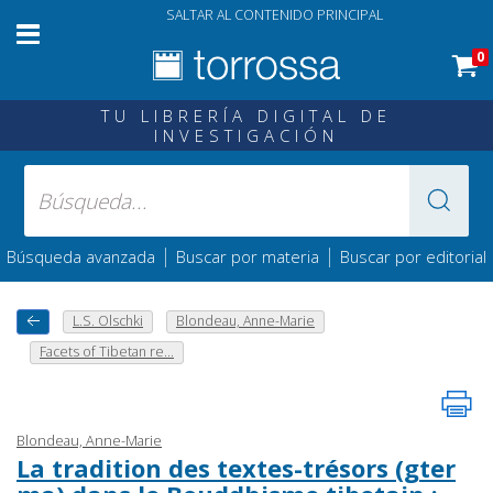
SALTAR AL CONTENIDO PRINCIPAL
0
TU LIBRERÍA DIGITAL DE
INVESTIGACIÓN
|
|
Búsqueda avanzada
Buscar por materia
Buscar por editorial
L.S. Olschki
Blondeau, Anne-Marie
Facets of Tibetan re...
Blondeau, Anne-Marie
La tradition des textes-trésors (gter