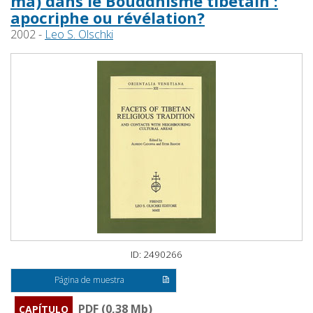
ma) dans le Bouddhisme tibetain :
apocriphe ou révélation?
2002 -
Leo S. Olschki
ID: 2490266
Página de muestra
PDF (0,38 Mb)
CAPÍTULO