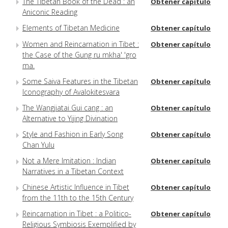
The Tibetan Book of the Dead : an
Obtener capítulo
Aniconic Reading
Elements of Tibetan Medicine
Obtener capítulo
Women and Reincarnation in Tibet :
Obtener capítulo
the Case of the Gung ru mkha' 'gro
ma.
Some Saiva Features in the Tibetan
Obtener capítulo
Iconography of Avalokitesvara
The Wangjiatai Gui cang : an
Obtener capítulo
Alternative to Yijing Divination
Style and Fashion in Early Song
Obtener capítulo
Chan Yulu
Not a Mere Imitation : Indian
Obtener capítulo
Narratives in a Tibetan Context
Chinese Artistic Influence in Tibet
Obtener capítulo
from the 11th to the 15th Century
Reincarnation in Tibet : a Politico-
Obtener capítulo
Religious Symbiosis Exemplified by