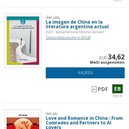
Zhang, Tianzi
La imagen de China en la
literatura argentina actual
2025 - Iberoamericana Editorial Vervuert
Disponibile anche in EPUB
34,62
EUR
MwSt ausgenomen
KAUFEN
EB
PDF
EBOOK
Wang, Pan.
Love and Romance in China : From
Comrades and Partners to AI
Lovers