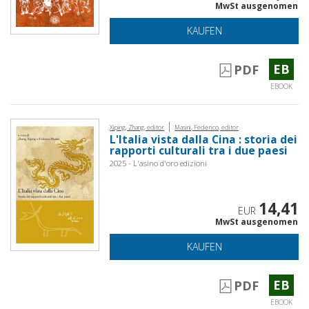
MwSt ausgenomen
KAUFEN
EB
PDF
EBOOK
|
Xiping, Zhang, editor
Masini, Federico, editor
L'Italia vista dalla Cina : storia dei
rapporti culturali tra i due paesi
2025 - L'asino d'oro edizioni
14,41
EUR
MwSt ausgenomen
KAUFEN
EB
PDF
EBOOK