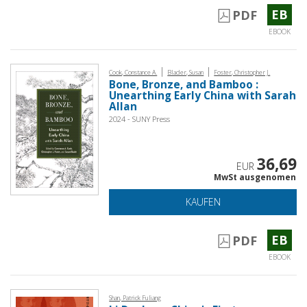
EB
PDF
EBOOK
|
|
Cook, Constance A.
Blader, Susan
Foster, Christopher J.
Bone, Bronze, and Bamboo :
Unearthing Early China with Sarah
Allan
2024 - SUNY Press
36,69
EUR
MwSt ausgenomen
KAUFEN
EB
PDF
EBOOK
Shan, Patrick Fuliang