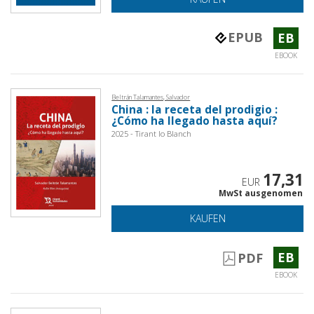
EPUB
EB
EBOOK
Beltrán Talamantes, Salvador
China : la receta del prodigio :
¿Cómo ha llegado hasta aquí?
2025 - Tirant lo Blanch
17,31
EUR
MwSt ausgenomen
KAUFEN
EB
PDF
EBOOK