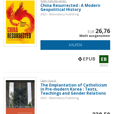
Putten, Frans-Paul van der.
China Resurrected : A Modern
Geopolitical History
2025 - Bloomsbury Publishing
26,76
EUR
MwSt ausgenomen
KAUFEN
EPUB
EB
EBOOK
Cawley, Kevin N.
The Emplantation of Catholicism
in Pre-modern Korea : Texts,
Teachings and Gender Relations
2025 - Bloomsbury Publishing