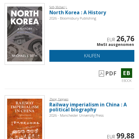
Seth, Michael J.
North Korea : A History
2026 - Bloomsbury Publishing
26,76
EUR
MwSt ausgenomen
KAUFEN
EB
PDF
EBOOK
Zheng, Yangwen
Railway imperialism in China : A
political biography
2026 - Manchester University Press
99,88
EUR