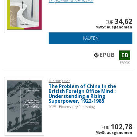
Disponibile anche in PDF
34,62
EUR
MwSt ausgenomen
KAUFEN
EPUB
EB
EBOOK
Yule-Smith, Oliver
The Problem of China in the
British Foreign Office Mind :
Understanding a Rising
Superpower, 1922-1985
2025 - Bloomsbury Publishing
102,78
EUR
MwSt ausgenomen