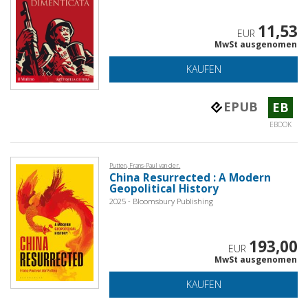
11,53
EUR
MwSt ausgenomen
KAUFEN
EPUB
EB
EBOOK
Putten, Frans-Paul van der.
China Resurrected : A Modern
Geopolitical History
2025 - Bloomsbury Publishing
193,00
EUR
MwSt ausgenomen
KAUFEN