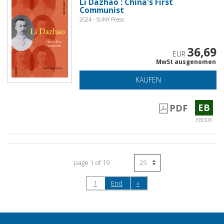
Li Dazhao : China's First
Communist
2024 - SUNY Press
36,69
EUR
MwSt ausgenomen
KAUFEN
EB
PDF
EBOOK
page 1 of 19
1
End
»