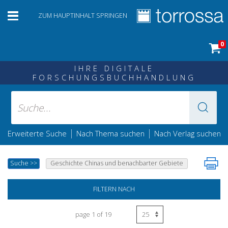
ZUM HAUPTINHALT SPRINGEN
0
IHRE DIGITALE
FORSCHUNGSBUCHHANDLUNG
|
|
Erweiterte Suche
Nach Thema suchen
Nach Verlag suchen
Suche
>>
Geschichte Chinas und benachbarter Gebiete
FILTERN NACH
page 1 of 19