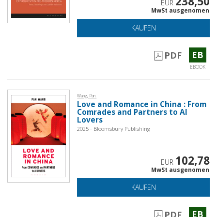
238,50
EUR
MwSt ausgenomen
KAUFEN
EB
PDF
EBOOK
Wang, Pan.
Love and Romance in China : From
Comrades and Partners to AI
Lovers
2025 - Bloomsbury Publishing
102,78
EUR
MwSt ausgenomen
KAUFEN
EB
PDF