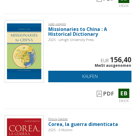
EBOOK
Leeb, Leopold
Missionaries to China : A
Historical Dictionary
2025 - Lehigh University Press
156,40
EUR
MwSt ausgenomen
KAUFEN
EB
PDF
EBOOK
Breccia, Gastone
Corea, la guerra dimenticata
2025 - Il Mulino