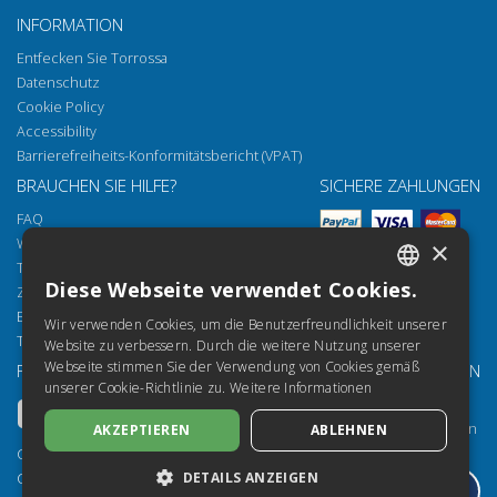
INFORMATION
Entfecken Sie Torrossa
Datenschutz
Cookie Policy
Accessibility
Barrierefreiheits-Konformitätsbericht (VPAT)
BRAUCHEN SIE HILFE?
SICHERE ZAHLUNGEN
FAQ
Wie öffnen Sie unsere Dokumente
×
Torrossa Reader
Diese Webseite verwendet Cookies.
Zugriffsmöglichkeiten
ITALIAN
Email:
helpdesk@torrossa.com
Wir verwenden Cookies, um die Benutzerfreundlichkeit unserer
SPANISH
Tel:
+39 055 5018800
Website zu verbessern. Durch die weitere Nutzung unserer
Webseite stimmen Sie der Verwendung von Cookies gemäß
FOLGEN SIE UNS
UNSERE RESSOURCEN
FRENCH
unserer Cookie-Richtlinie zu.
Weitere Informationen
Torrossa Info
ENGLISH
Torrossa für Institutionen
AKZEPTIEREN
ABLEHNEN
GERMAN
Torrossa Open
Copyright 2000-2026
Library Services
DETAILS ANZEIGEN
Casalini Libri