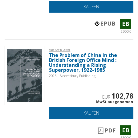
KAUFEN
EPUB
EB
EBOOK
Yule-Smith, Oliver
The Problem of China in the
British Foreign Office Mind :
Understanding a Rising
Superpower, 1922-1985
2025 - Bloomsbury Publishing
102,78
EUR
MwSt ausgenomen
KAUFEN
EB
PDF
EBOOK