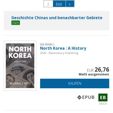
1
End
»
Geschichte Chinas und benachbarter Gebiete
Fach
Seth, Michael J.
North Korea : A History
2026 - Bloomsbury Publishing
26,76
EUR
MwSt ausgenomen
KAUFEN
EPUB
EB
EBOOK