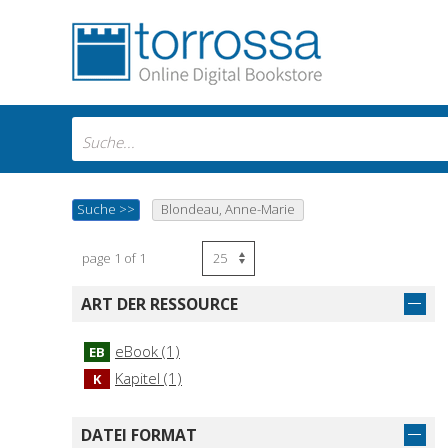
Suche
>>
Blondeau, Anne-Marie
page 1 of 1
ART DER RESSOURCE
eBook (1)
EB
Kapitel (1)
K
DATEI FORMAT