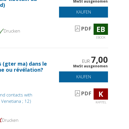
MwSt ausgenomen
d)
KAUFEN
EB
PDF
Drucken
EBOOK
7,00
EUR
s (gter ma) dans le
MwSt ausgenomen
he ou révélation?
KAUFEN
K
PDF
 and contacts with
a Venetiana ; 12)
KAPITEL
Drucken