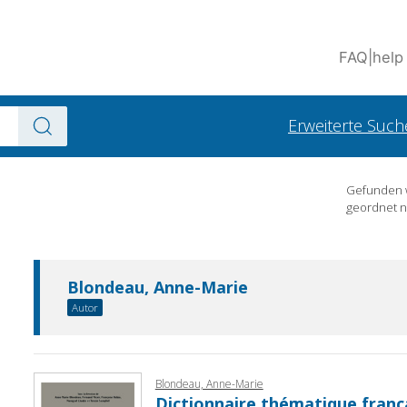
FAQ
|
help
Erweiterte Such
Gefunden
geordnet 
Blondeau, Anne-Marie
Autor
Blondeau, Anne-Marie
Dictionnaire thématique frança