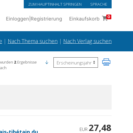
ZUM HAUPTINHALT SPRINGEN
SPRACHE
0
Einloggen
|
Registrierung
Einkaufskorb
e
|
Nach Thema suchen
|
Nach Verlag suchen
 wurden
2
Ergebnisse
nach
27,48
EUR
is-tibétain du