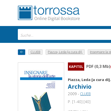
CLUEB
Piazza, Leda [a cura di].
Insegnare la sto
PDF (0,3 Mb)
KAPITEL
Piazza, Leda [a cura di].
Archivio
2009 -
CLUEB
P. [1-40] [40]