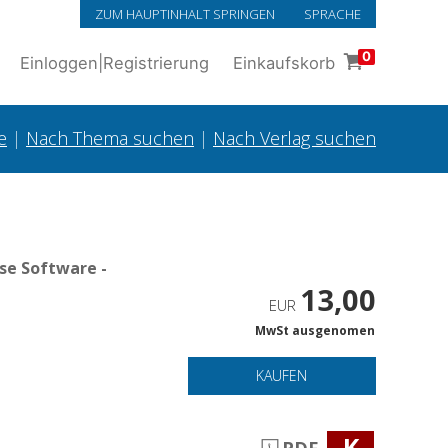
ZUM HAUPTINHALT SPRINGEN
SPRACHE
0
Einloggen
|
Registrierung
Einkaufskorb
e
|
Nach Thema suchen
|
Nach Verlag suchen
se Software -
13,00
EUR
MwSt ausgenomen
KAUFEN
K