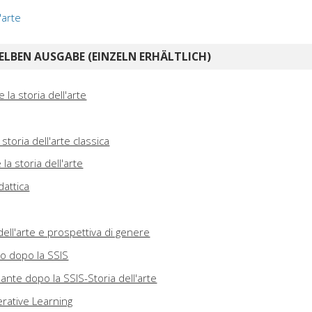
'arte
ELBEN AUSGABE (EINZELN ERHÄLTLICH)
la storia dell'arte
toria dell'arte classica
 la storia dell'arte
dattica
 dell'arte e prospettiva di genere
co dopo la SSIS
nante dopo la SSIS-Storia dell'arte
erative Learning