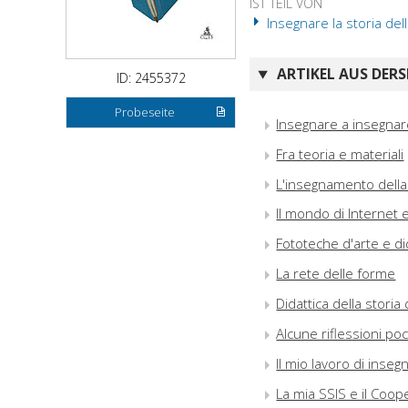
IST TEIL VON
Insegnare la storia dell
ARTIKEL AUS DERS
ID: 2455372
Probeseite
Insegnare a insegnare 
Fra teoria e materiali
L'insegnamento della s
Il mondo di Internet e
Fototeche d'arte e di
La rete delle forme
Didattica della storia
Alcune riflessioni po
Il mio lavoro di inseg
La mia SSIS e il Coop