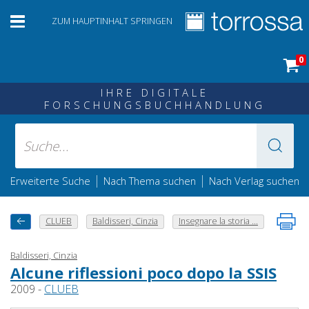
ZUM HAUPTINHALT SPRINGEN
0
IHRE DIGITALE
FORSCHUNGSBUCHHANDLUNG
|
|
Erweiterte Suche
Nach Thema suchen
Nach Verlag suchen
CLUEB
Baldisseri, Cinzia
Insegnare la storia ...
Baldisseri, Cinzia
Alcune riflessioni poco dopo la SSIS
2009 -
CLUEB