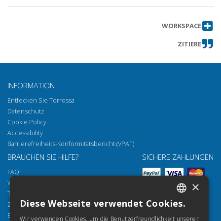
WORKSPACE
ZITIERE
INFORMATION
Entfecken Sie Torrossa
Datenschutz
Cookie Policy
Accessibility
Barrierefreiheits-Konformitätsbericht (VPAT)
BRAUCHEN SIE HILFE?
SICHERE ZAHLUNGEN
FAQ
Wie öffnen Sie unsere Dokumente
×
Torrossa Reader
Diese Webseite verwendet Cookies.
Zugriffsmöglichkeiten
ITALIAN
Email:
helpdesk@torrossa.com
Wir verwenden Cookies, um die Benutzerfreundlichkeit unserer