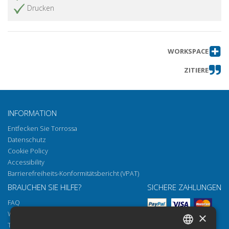
Drucken
WORKSPACE
ZITIERE
INFORMATION
Entfecken Sie Torrossa
Datenschutz
Cookie Policy
Accessibility
Barrierefreiheits-Konformitätsbericht (VPAT)
BRAUCHEN SIE HILFE?
SICHERE ZAHLUNGEN
FAQ
Wie öffnen Sie unsere Dokumente
×
Torrossa Reader