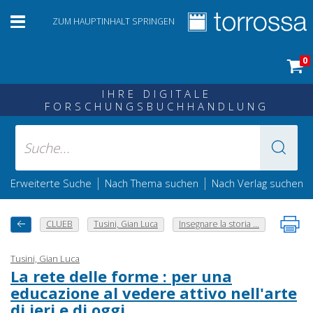
ZUM HAUPTINHALT SPRINGEN
0
IHRE DIGITALE
FORSCHUNGSBUCHHANDLUNG
|
|
Erweiterte Suche
Nach Thema suchen
Nach Verlag suchen
CLUEB
Tusini, Gian Luca
Insegnare la storia ...
Tusini, Gian Luca
La rete delle forme : per una
educazione al vedere attivo nell'arte
di ieri e di oggi