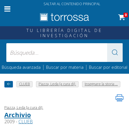
SALTAR AL CONTENIDO PRINCIPAL
0
TU LIBRERÍA DIGITAL DE
INVESTIGACIÓN
|
|
Búsqueda avanzada
Buscar por materia
Buscar por editorial
CLUEB
Piazza, Leda [a cura di].
Insegnare la storia ...
Piazza, Leda [a cura di].
Archivio
2009 -
CLUEB