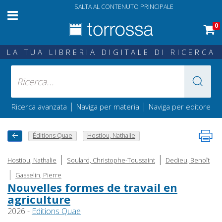
SALTA AL CONTENUTO PRINCIPALE
0
LA TUA LIBRERIA DIGITALE DI RICERCA
|
|
Ricerca avanzata
Naviga per materia
Naviga per editore
Éditions Quae
Hostiou, Nathalie
|
|
Hostiou, Nathalie
Soulard, Christophe-Toussaint
Dedieu, Benoît
|
Gasselin, Pierre
Nouvelles formes de travail en
agriculture
2026 -
Editions Quae