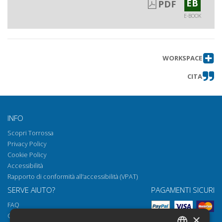
EB
PDF
E-BOOK
WORKSPACE
CITA
INFO
Scopri Torrossa
Privacy Policy
Cookie Policy
Accessibilità
Rapporto di conformità all'accessibilità (VPAT)
SERVE AIUTO?
PAGAMENTI SICURI
FAQ
Come aprire i nostri documenti
×