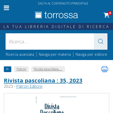
SALTA AL CONTENUTO PRINCIPALE
0
LA TUA LIBRERIA DIGITALE DI RICERCA
|
|
Ricerca avanzata
Naviga per materia
Naviga per editore
Patron
Rivista pascoliana. ...
Rivista pascoliana : 35, 2023
2023 -
Pàtron Editore