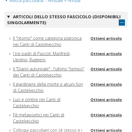
Rivista pascoliana. - Annuale = Annual
ARTICOLI DELLO STESSO FASCICOLO (DISPONIBILI
SINGOLARMENTE)
Il "ritorno" come categoria platonica
Ottieni articolo
nei Canti di Castelvecchio
I tre padri di Pascoli: Manfredi,
Ottieni articolo
Ugolino, Ruggiero
Il "Diario autunnale" : l'ultimo "tempo"
Ottieni articolo
dei Canti di Castelvecchio
Il giardiniere della morte e alcuni fiori
Ottieni articolo
di Castelvecchio
Luci e ombre nei Canti di
Ottieni articolo
Castelvecchio
Fili metapoetici nei Canti di
Ottieni articolo
Castelvecchio
Colloqui pascoliani con sé stesso e i
Ottieni articolo