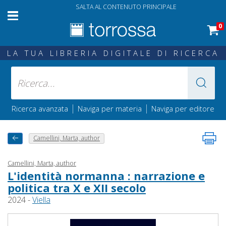
SALTA AL CONTENUTO PRINCIPALE
0
LA TUA LIBRERIA DIGITALE DI RICERCA
|
|
Ricerca avanzata
Naviga per materia
Naviga per editore
Camellini, Marta, author
Camellini, Marta, author
L'identità normanna : narrazione e
politica tra X e XII secolo
2024 -
Viella