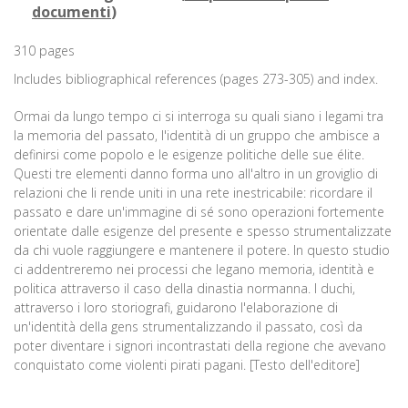
documenti
)
310 pages
Includes bibliographical references (pages 273-305) and index.
Ormai da lungo tempo ci si interroga su quali siano i legami tra
la memoria del passato, l'identità di un gruppo che ambisce a
definirsi come popolo e le esigenze politiche delle sue élite.
Questi tre elementi danno forma uno all'altro in un groviglio di
relazioni che li rende uniti in una rete inestricabile: ricordare il
passato e dare un'immagine di sé sono operazioni fortemente
orientate dalle esigenze del presente e spesso strumentalizzate
da chi vuole raggiungere e mantenere il potere. In questo studio
ci addentreremo nei processi che legano memoria, identità e
politica attraverso il caso della dinastia normanna. I duchi,
attraverso i loro storiografi, guidarono l'elaborazione di
un'identità della gens strumentalizzando il passato, così da
poter diventare i signori incontrastati della regione che avevano
conquistato come violenti pirati pagani. [Testo dell'editore]