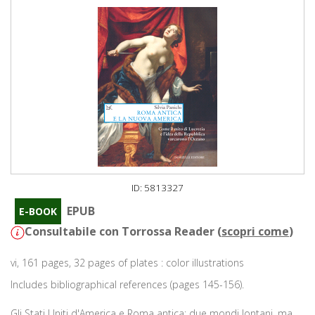
ID: 5813327
EPUB
E-BOOK
Consultabile con Torrossa Reader (
scopri come
)
vi, 161 pages, 32 pages of plates : color illustrations
Includes bibliographical references (pages 145-156).
Gli Stati Uniti d'America e Roma antica: due mondi lontani, ma