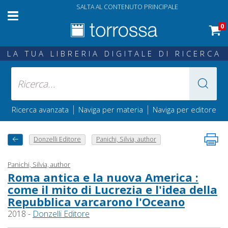
SALTA AL CONTENUTO PRINCIPALE
0
LA TUA LIBRERIA DIGITALE DI RICERCA
|
|
Ricerca avanzata
Naviga per materia
Naviga per editore
Donzelli Editore
Panichi, Silvia, author
Panichi, Silvia, author
Roma antica e la nuova America :
come il mito di Lucrezia e l'idea della
Repubblica varcarono l'Oceano
2018 -
Donzelli Editore