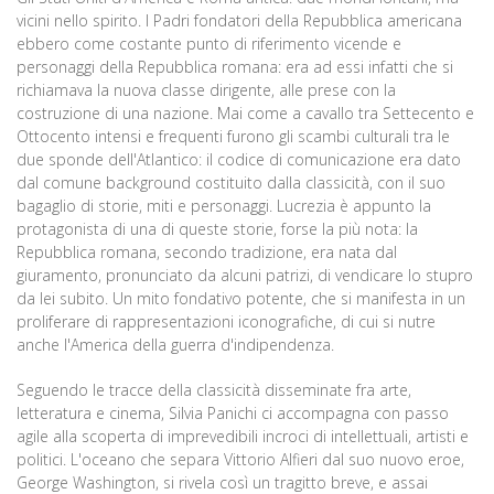
vicini nello spirito. I Padri fondatori della Repubblica americana
ebbero come costante punto di riferimento vicende e
personaggi della Repubblica romana: era ad essi infatti che si
richiamava la nuova classe dirigente, alle prese con la
costruzione di una nazione. Mai come a cavallo tra Settecento e
Ottocento intensi e frequenti furono gli scambi culturali tra le
due sponde dell'Atlantico: il codice di comunicazione era dato
dal comune background costituito dalla classicità, con il suo
bagaglio di storie, miti e personaggi. Lucrezia è appunto la
protagonista di una di queste storie, forse la più nota: la
Repubblica romana, secondo tradizione, era nata dal
giuramento, pronunciato da alcuni patrizi, di vendicare lo stupro
da lei subito. Un mito fondativo potente, che si manifesta in un
proliferare di rappresentazioni iconografiche, di cui si nutre
anche l'America della guerra d'indipendenza.
Seguendo le tracce della classicità disseminate fra arte,
letteratura e cinema, Silvia Panichi ci accompagna con passo
agile alla scoperta di imprevedibili incroci di intellettuali, artisti e
politici. L'oceano che separa Vittorio Alfieri dal suo nuovo eroe,
George Washington, si rivela così un tragitto breve, e assai