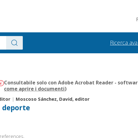
Ricerca av
Consultabile solo con Adobe Acrobat Reader - software
come aprire i documenti
)
ditor
|
Moscoso Sánchez, David, editor
l deporte
l references.