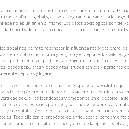
cia que tiene como propósito hacer pensar sobre la realidad social,
mirada holística, global y, a la vez, singular, que cambia a lo largo
irada no es un fin en sí mismo, Los datos sociológicos son de vit
lidad social y denunciar o criticar situaciones de injusticia social 
 vida social nos permite reconocer la influencia recíproca entre los 
o, sistema político, economía y religión) y el deporte, los valores y
 y comportamientos deportivos, la desigual distribución de esta p
s, clases populares y clases altas, grupos étnicos y personas de 
diferentes épocas y lugares.
en las contribuciones de un nutrido grupo de especialistas que
rspectiva de género en el deporte, las violencias sexuales, la viol
 diversidad sexual, las identidades y emociones en el deporte, la ges
los usos de los espacios públicos y los nuevos deportes alternati
l y su contribución al desarrollo rural, su papel en la intervención
gitales. Todo ello con el propósito de enriquecer el conocimiento
itarias como en el ámbito científico y en el de la opinión pública. [T