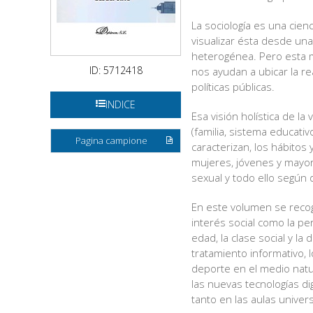
La sociología es una cien
visualizar ésta desde una 
heterogénea. Pero esta m
ID: 5712418
nos ayudan a ubicar la rea
políticas públicas.
INDICE
Esa visión holística de la
(familia, sistema educativ
Pagina campione
caracterizan, los hábitos
mujeres, jóvenes y mayore
sexual y todo ello según 
En este volumen se recog
interés social como la pe
edad, la clase social y la
tratamiento informativo, 
deporte en el medio natura
las nuevas tecnologías di
tanto en las aulas univers