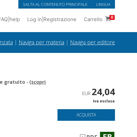
SALTA AL CONTENUTO PRINCIPALE
LINGUA
0
FAQ
|
help
Log in
|
Registrazione
Carrello
anzata
|
Naviga per materia
|
Naviga per editore
 gratuito - (
scopri
24,04
EUR
Iva esclusa
ACQUISTA
EB