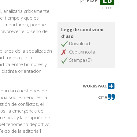
PDF
E-BOOK
 analizarla críticamente,
 del tiempo y que es
al importancia, porque
Leggi le condizioni
y favorecer el diseño de
d'uso
Download
pilares de la socialización
Copia/incolla
 actitudes que lo
Stampa (5)
ráctica entre hombres y
distinta orientación
WORKSPACE
 abordan cuestiones de
encia sobre menores, la
CITA
tión de conflictos, el
vos, la emergencia del
 social y la irrupción de
 del fenómeno deportivo,
exto de la editorial]