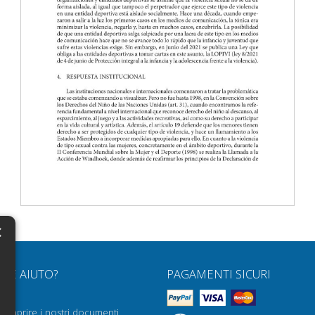
×
N
RVE AIUTO?
PAGAMENTI SICURI
H
Q
H
e aprire i nostri documenti