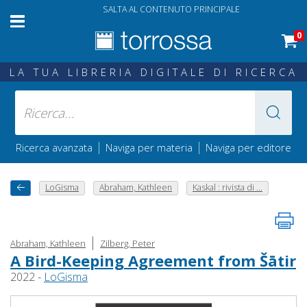
SALTA AL CONTENUTO PRINCIPALE
0
LA TUA LIBRERIA DIGITALE DI RICERCA
|
|
Ricerca avanzata
Naviga per materia
Naviga per editore
LoGisma
Abraham, Kathleen
Kaskal : rivista di ...
|
Abraham, Kathleen
Zilberg, Peter
A Bird-Keeping Agreement from Šātir
2022 -
LoGisma