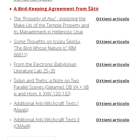
A Bird-Keeping Agreement from Šātir
The “Property of Anu” : exploring the
Ottieni articolo
Make-Up of the Temple Property and
its Management in Hellenistic Uruk
Some Thoughts on Issūru Šikinšu,
Ottieni articolo
“The Bird Whose Nature Is” (BM
66611)
From the Electronic Babylonian
Ottieni articolo
Literature Lab 25–35
Šiduri and Thetis: a Note on Two
Ottieni articolo
Parallel Scenes (Gilgameš OB VA + VB
iii and Hom. Il. XXIV 120-132)
Additional Anti-Witchcraft Texts I
Ottieni articolo
(Maqlû)
Additional Anti-Witchcraft Texts II
Ottieni articolo
(CMAwR)
Septimius Severus, the Parthian
Ottieni articolo