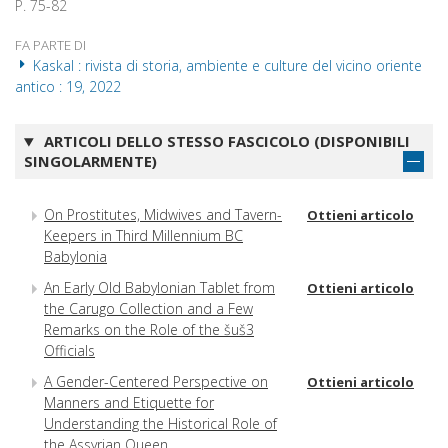
P. 75-82
FA PARTE DI
Kaskal : rivista di storia, ambiente e culture del vicino oriente
antico : 19, 2022
ARTICOLI DELLO STESSO FASCICOLO (DISPONIBILI
SINGOLARMENTE)
On Prostitutes, Midwives and Tavern-
Ottieni articolo
Keepers in Third Millennium BC
Babylonia
An Early Old Babylonian Tablet from
Ottieni articolo
the Carugo Collection and a Few
Remarks on the Role of the šuš3
Officials
A Gender-Centered Perspective on
Ottieni articolo
Manners and Etiquette for
Understanding the Historical Role of
the Assyrian Queen