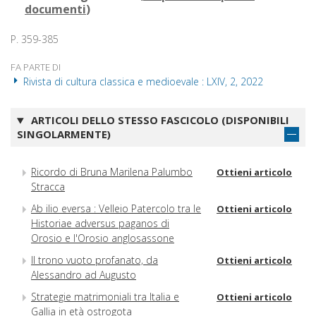
documenti
)
P. 359-385
FA PARTE DI
Rivista di cultura classica e medioevale : LXIV, 2, 2022
ARTICOLI DELLO STESSO FASCICOLO (DISPONIBILI
SINGOLARMENTE)
Ricordo di Bruna Marilena Palumbo
Ottieni articolo
Stracca
Ab ilio eversa : Velleio Patercolo tra le
Ottieni articolo
Historiae adversus paganos di
Orosio e l'Orosio anglosassone
Il trono vuoto profanato, da
Ottieni articolo
Alessandro ad Augusto
Strategie matrimoniali tra Italia e
Ottieni articolo
Gallia in età ostrogota