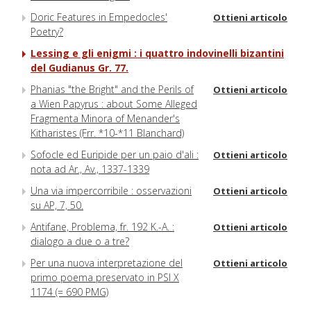
Doric Features in Empedocles'
Ottieni articolo
Poetry?
Lessing e gli enigmi : i quattro indovinelli bizantini
del Gudianus Gr. 77.
Phanias "the Bright" and the Perils of
Ottieni articolo
a Wien Papyrus : about Some Alleged
Fragmenta Minora of Menander's
Kitharistes (Frr. *10-*11 Blanchard)
Sofocle ed Euripide per un paio d'ali :
Ottieni articolo
nota ad Ar., Av., 1337-1339
Una via impercorribile : osservazioni
Ottieni articolo
su AP, 7, 50.
Antifane, Problema, fr. 192 K.-A. :
Ottieni articolo
dialogo a due o a tre?
Per una nuova interpretazione del
Ottieni articolo
primo poema preservato in PSI X
1174 (= 690 PMG)