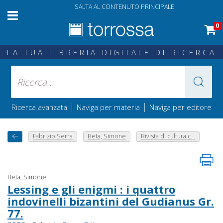
SALTA AL CONTENUTO PRINCIPALE
0
LA TUA LIBRERIA DIGITALE DI RICERCA
|
|
Ricerca avanzata
Naviga per materia
Naviga per editore
Fabrizio Serra
Beta, Simone
Rivista di cultura c...
Beta, Simone
Lessing e gli enigmi : i quattro
indovinelli bizantini del Gudianus Gr.
77.