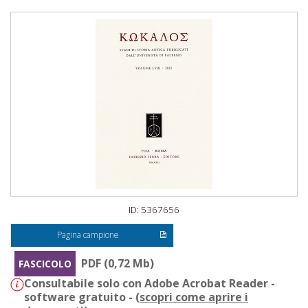
ID: 5367656
Pagina campione
PDF (0,72 Mb)
FASCICOLO
Consultabile solo con Adobe Acrobat Reader -
software gratuito - (
scopri come aprire i