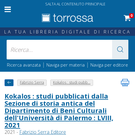
SALTA AL CONTENUTO PRINCIPALE
0
LA TUA LIBRERIA DIGITALE DI RICERCA
|
|
Ricerca avanzata
Naviga per materia
Naviga per editore
Fabrizio Serra
Kokalos : studi pubb...
Kokalos : studi pubblicati dalla
Sezione di storia antica del
Dipartimento di Beni Culturali
dell'Università di Palermo : LVIII,
2021
2021 -
Fabrizio Serra Editore