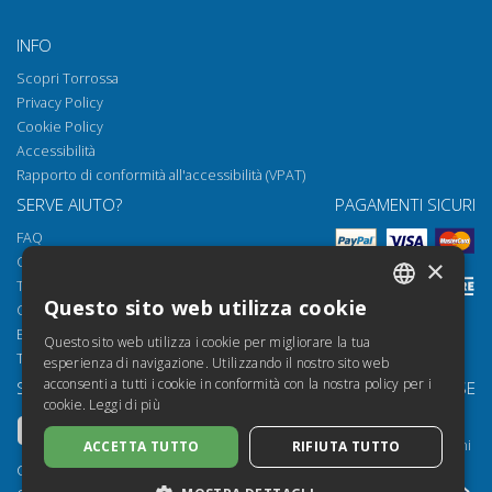
INFO
Scopri Torrossa
Privacy Policy
Cookie Policy
Accessibilità
Rapporto di conformità all'accessibilità (VPAT)
SERVE AIUTO?
PAGAMENTI SICURI
FAQ
Come aprire i nostri documenti
×
Torrossa Reader
Questo sito web utilizza cookie
Condizioni d'uso
ITALIAN
Email:
helpdesk@torrossa.com
Questo sito web utilizza i cookie per migliorare la tua
SPANISH
Tel:
+39 055 5018800
esperienza di navigazione. Utilizzando il nostro sito web
acconsenti a tutti i cookie in conformità con la nostra policy per i
SEGUICI SU
LE NOSTRE RISORSE
FRENCH
cookie.
Leggi di più
Torrossa Info
ENGLISH
Torrossa per Istituzioni
ACCETTA TUTTO
RIFIUTA TUTTO
GERMAN
Torrossa Open
Copyright 2000-2026