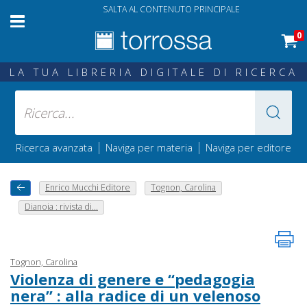
SALTA AL CONTENUTO PRINCIPALE
0
LA TUA LIBRERIA DIGITALE DI RICERCA
|
|
Ricerca avanzata
Naviga per materia
Naviga per editore
Enrico Mucchi Editore
Tognon, Carolina
Dianoia : rivista di...
Tognon, Carolina
Violenza di genere e “pedagogia
nera” : alla radice di un velenoso