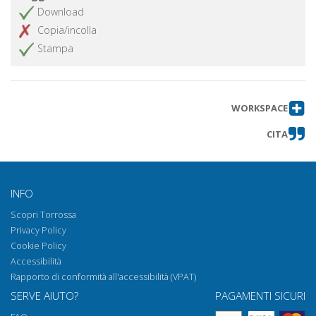
Download
Copia/incolla
Stampa
WORKSPACE
CITA
INFO
Scopri Torrossa
Privacy Policy
Cookie Policy
Accessibilità
Rapporto di conformità all'accessibilità (VPAT)
SERVE AIUTO?
PAGAMENTI SICURI