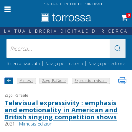
SALTA AL CONTENUTO PRINCIPALE
0
LA TUA LIBRERIA DIGITALE DI RICERCA
|
|
Ricerca avanzata
Naviga per materia
Naviga per editore
Mimesis
Zago, Raffaele
Expressio : rivista ...
Zago, Raffaele
Televisual expressivity : emphasis
and emotionality in American and
British singing competition shows
2021 -
Mimesis Edizioni