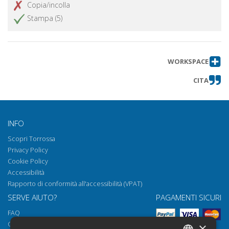
Copia/incolla
Donatella Di Pietrantonio e
Ottieni articolo
Stampa (5)
L'Arminuta : una voce antica per il
nuovo millennio
Leopardi e il razionalismo distruttivo
Ottieni articolo
dei libertini eruditi
WORKSPACE
È ancora viva la poesia oggi? :
Ottieni articolo
CITA
un'indagine sul campo
Recensioni
Ottieni articolo
INFO
Scopri Torrossa
Privacy Policy
Cookie Policy
Accessibilità
Rapporto di conformità all'accessibilità (VPAT)
SERVE AIUTO?
PAGAMENTI SICURI
FAQ
Come aprire i nostri documenti
×