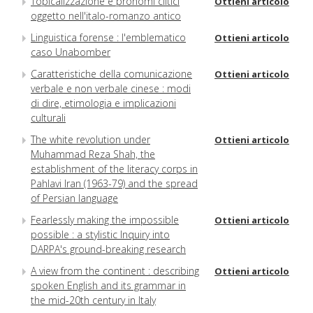
Topicalizzazione e pronomi clitici
Ottieni articolo
oggetto nell'italo-romanzo antico
Linguistica forense : l'emblematico
Ottieni articolo
caso Unabomber
Caratteristiche della comunicazione
Ottieni articolo
verbale e non verbale cinese : modi
di dire, etimologia e implicazioni
culturali
The white revolution under
Ottieni articolo
Muhammad Reza Shah, the
establishment of the literacy corps in
Pahlavi Iran (1963-79) and the spread
of Persian language
Fearlessly making the impossible
Ottieni articolo
possible : a stylistic Inquiry into
DARPA's ground-breaking research
A view from the continent : describing
Ottieni articolo
spoken English and its grammar in
the mid-20th century in Italy