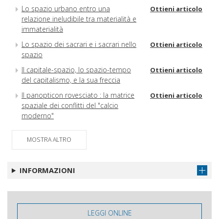
Lo spazio urbano entro una
Ottieni articolo
relazione ineludibile tra materialità e
immaterialità
Lo spazio dei sacrari e i sacrari nello
Ottieni articolo
spazio
Il capitale-spazio, lo spazio-tempo
Ottieni articolo
del capitalismo, e la sua freccia
Il panopticon rovesciato : la matrice
Ottieni articolo
spaziale dei conflitti del "calcio
moderno"
Gli spazi inediti delle cure
Ottieni articolo
MOSTRA ALTRO
Lo spazio nell'economia e nella
Ottieni articolo
teoria economica
INFORMAZIONI
Dallo spazio oggettivo allo spazio
Ottieni articolo
esistenziale : un ribaltamento del
rapporto classico fra soggetto e
spazialità
LEGGI ONLINE
Comprendere la natura dello spazio
Ottieni articolo