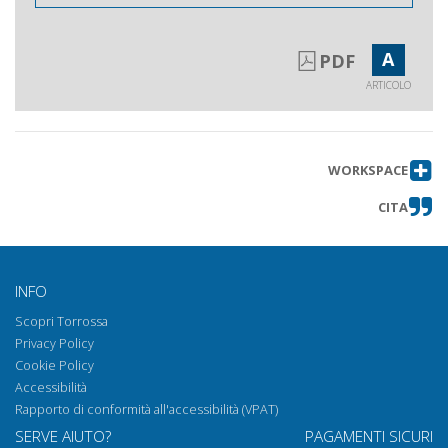
nella società della rete
Lo spazio urbano e gli immaginari
Ottieni articolo
A
PDF
praticati : un esempio etnografico
ARTICOLO
Non-non luoghi
Ottieni articolo
Escludere per integrare : la Politique
Ottieni articolo
de la Ville in Francia
WORKSPACE
Il Marx di David Harvey
Ottieni articolo
CITA
INFO
Scopri Torrossa
Privacy Policy
Cookie Policy
Accessibilità
Rapporto di conformità all'accessibilità (VPAT)
SERVE AIUTO?
PAGAMENTI SICURI