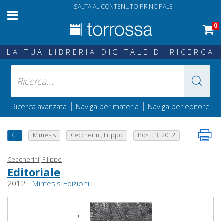
SALTA AL CONTENUTO PRINCIPALE
0
LA TUA LIBRERIA DIGITALE DI RICERCA
|
|
Ricerca avanzata
Naviga per materia
Naviga per editore
Mimesis
Ceccherini, Filippo
Post : 3, 2012
Ceccherini, Filippo
Editoriale
2012 -
Mimesis Edizioni