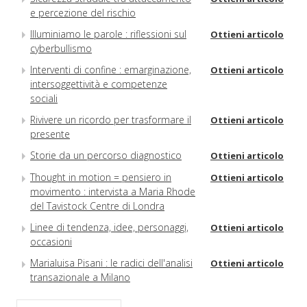
e percezione del rischio
Illuminiamo le parole : riflessioni sul
Ottieni articolo
cyberbullismo
Interventi di confine : emarginazione,
Ottieni articolo
intersoggettività e competenze
sociali
Rivivere un ricordo per trasformare il
Ottieni articolo
presente
Storie da un percorso diagnostico
Ottieni articolo
Thought in motion = pensiero in
Ottieni articolo
movimento : intervista a Maria Rhode
del Tavistock Centre di Londra
Linee di tendenza, idee, personaggi,
Ottieni articolo
occasioni
Marialuisa Pisani : le radici dell'analisi
Ottieni articolo
transazionale a Milano
Recensione
Ottieni articolo