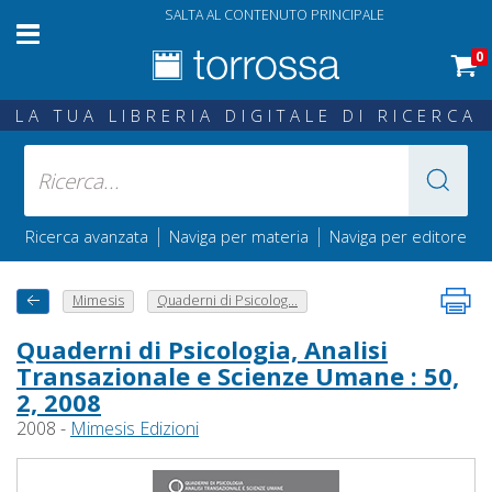
SALTA AL CONTENUTO PRINCIPALE
0
LA TUA LIBRERIA DIGITALE DI RICERCA
|
|
Ricerca avanzata
Naviga per materia
Naviga per editore
Mimesis
Quaderni di Psicolog...
Quaderni di Psicologia, Analisi
Transazionale e Scienze Umane : 50,
2, 2008
2008 -
Mimesis Edizioni