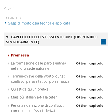
P. 5-11
FA PARTE DI
Saggi di morfologia teorica e applicata
CAPITOLI DELLO STESSO VOLUME (DISPONIBILI
SINGOLARMENTE)
Premessa
La formazione delle parole (infine)
Ottieni capitolo
nella loro sede naturale
Termini-chiave della Wortbildung :
Ottieni capitolo
confisso, parasintetico, polirematica
Qu'est-ce qu'un préfixe?
Ottieni capitolo
Mais où l'italien a-t-il la tête?
Ottieni capitolo
Per una ridefinizione di confisso :
Ottieni capitolo
composti confissati, derivati