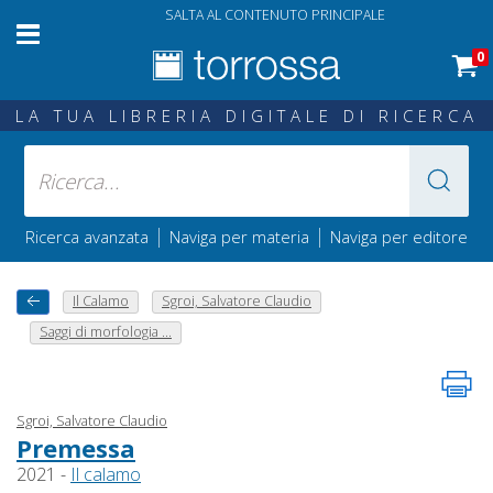
SALTA AL CONTENUTO PRINCIPALE
0
LA TUA LIBRERIA DIGITALE DI RICERCA
|
|
Ricerca avanzata
Naviga per materia
Naviga per editore
Il Calamo
Sgroi, Salvatore Claudio
Saggi di morfologia ...
Sgroi, Salvatore Claudio
Premessa
2021 -
Il calamo