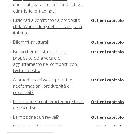
confissati, parasintetici confissati vs
etimi ibridi e incongrui
Dizionari a confronto : a proposito
Ottieni capitolo
della Wortbildung nella lessicografia
italiana
Dilemmi strutturali
Ottieni capitolo
Nuovi dilemmi strutturali : a
Ottieni capitolo
proposito della vocale di
aggiustamento nei composti con
testa a destra
Allomorfia suffissale : prestiti e
Ottieni capitolo
neoformazioni, produttività e
predittività
La mozione : problemi teorici, storici
Ottieni capitolo
e descrittivi
La mozione : un revival?
Ottieni capitolo
Per una morfo-etimologia
Ottieni capitolo
contrastiva