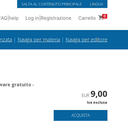
SALTA AL CONTENUTO PRINCIPALE
LINGUA
0
FAQ
|
help
Log in
|
Registrazione
Carrello
anzata
|
Naviga per materia
|
Naviga per editore
ware gratuito -
9,00
EUR
Iva esclusa
ACQUISTA