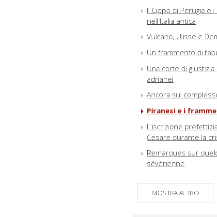
Il Cippo di Perugia e 
nell'Italia antica
Vulcano, Ulisse e Deme
Un frammento di tabu
Una corte di giustizia 
adrianei
Ancora sul complesso
Piranesi e i framme
L'iscrizione prefettiz
Cesare durante la cri
Remarques sur quelq
sévérienne
MOSTRA ALTRO