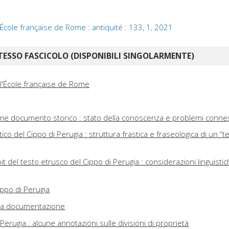
École française de Rome : antiquité : 133, 1, 2021
TESSO FASCICOLO (DISPONIBILI SINGOLARMENTE)
 l'École française de Rome
come documento storico : stato della conoscenza e problemi conne
ico del Cippo di Perugia : struttura frastica e fraseologica di un “t
cipit del testo etrusco del Cippo di Perugia : considerazioni linguisti
ippo di Perugia
tra documentazione
i Perugia : alcune annotazioni sulle divisioni di proprietà