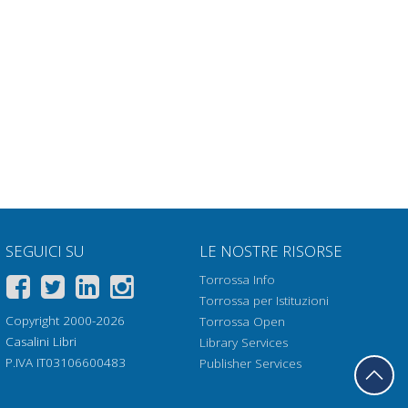
SEGUICI SU
LE NOSTRE RISORSE
Torrossa Info
Torrossa per Istituzioni
Copyright 2000-2026
Torrossa Open
Casalini Libri
Library Services
P.IVA IT03106600483
Publisher Services