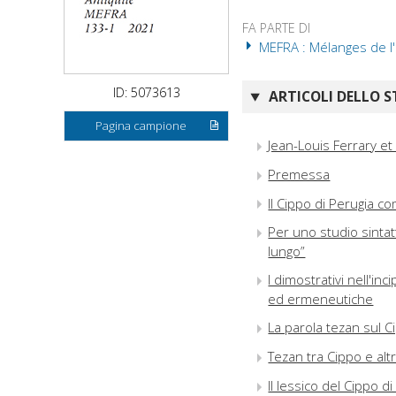
FA PARTE DI
MEFRA : Mélanges de l'
ID: 5073613
ARTICOLI DELLO S
Pagina campione
Jean-Louis Ferrary et
Premessa
Il Cippo di Perugia 
Per uno studio sintatt
lungo”
I dimostrativi nell'in
ed ermeneutiche
La parola tezan sul C
Tezan tra Cippo e al
Il lessico del Cippo d