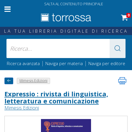
SALTA AL CONTENUTO PRINCIPALE
0
LA TUA LIBRERIA DIGITALE DI RICERCA
|
|
Ricerca avanzata
Naviga per materia
Naviga per editore
Mimesis Edizioni
Expressio : rivista di linguistica,
letteratura e comunicazione
Mimesis Edizioni