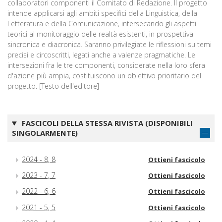
collaboratori componenti il Comitato di Redazione. Il progetto
intende applicarsi agli ambiti specifici della Linguistica, della
Letteratura e della Comunicazione, intersecando gli aspetti
teorici al monitoraggio delle realtà esistenti, in prospettiva
sincronica e diacronica. Saranno privilegiate le riflessioni su temi
precisi e circoscritti, legati anche a valenze pragmatiche. Le
intersezioni fra le tre componenti, considerate nella loro sfera
d'azione più ampia, costituiscono un obiettivo prioritario del
progetto. [Testo dell'editore]
FASCICOLI DELLA STESSA RIVISTA (DISPONIBILI
SINGOLARMENTE)
2024 - 8, 8
Ottieni fascicolo
2023 - 7, 7
Ottieni fascicolo
2022 - 6, 6
Ottieni fascicolo
2021 - 5, 5
Ottieni fascicolo