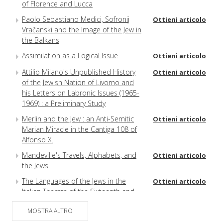
of Florence and Lucca
Paolo Sebastiano Medici, Sofronij
Ottieni articolo
Vračanski and the Image of the Jew in
the Balkans
Assimilation as a Logical Issue
Ottieni articolo
Attilio Milano's Unpublished History
Ottieni articolo
of the Jewish Nation of Livorno and
his Letters on Labronic Issues (1965-
1969) : a Preliminary Study
Merlin and the Jew : an Anti-Semitic
Ottieni articolo
Marian Miracle in the Cantiga 108 of
Alfonso X.
Mandeville's Travels, Alphabets, and
Ottieni articolo
the Jews
The Languages of the Jews in the
Ottieni articolo
Italian Theatre of the Sixteenth and
Seventeenth Centuries : a Study of
MOSTRA ALTRO
Fifty Texts