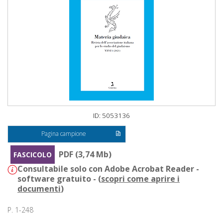
ID: 5053136
Pagina campione
PDF (3,74 Mb)
FASCICOLO
Consultabile solo con Adobe Acrobat Reader -
software gratuito - (
scopri come aprire i
documenti
)
P. 1-248