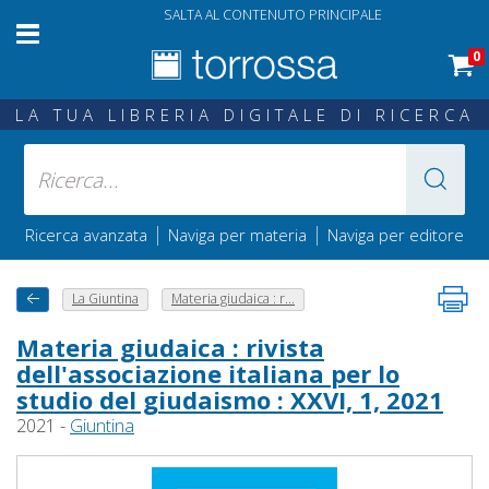
SALTA AL CONTENUTO PRINCIPALE
0
LA TUA LIBRERIA DIGITALE DI RICERCA
|
|
Ricerca avanzata
Naviga per materia
Naviga per editore
La Giuntina
Materia giudaica : r...
Materia giudaica : rivista
dell'associazione italiana per lo
studio del giudaismo : XXVI, 1, 2021
2021 -
Giuntina