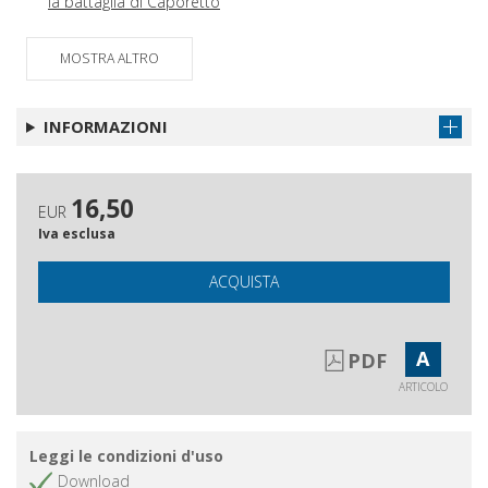
la battaglia di Caporetto
Recensioni
Ottieni articolo
MOSTRA ALTRO
Schede
Ottieni articolo
Abstracts
Ottieni articolo
INFORMAZIONI
Autori
Ottieni articolo
16,50
EUR
Iva esclusa
ACQUISTA
A
PDF
ARTICOLO
Leggi le condizioni d'uso
Download