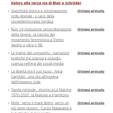
Delors alla terza via di Blair e Schröder
Specificità storica e omologazione
Ottieni articolo
ordo-liberale : il caso della
socialdemocrazia nordica
Non c'è rivoluzione senza liberazione
Ottieni articolo
della donna : la nascita del
movimento femminista a Trento,
dentro e oltre il '68.
Le trame del complotto : narrazioni
Ottieni articolo
politiche tra scienza e pseudo-
scienza nell'era dei social media
La libertà era il suo lusso : Anna
Ottieni articolo
Garofalo : una vita all'insegna
dell'impegno civile
Tavole rotonde : intorno a Le Marche
Ottieni articolo
1970-2020 : la Regione e il territorio
Note : verso il mare libero, verso un
Ottieni articolo
più largo respiro : Curzio Malaparte e