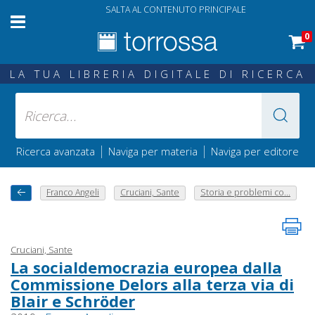
SALTA AL CONTENUTO PRINCIPALE
0
LA TUA LIBRERIA DIGITALE DI RICERCA
|
|
Ricerca avanzata
Naviga per materia
Naviga per editore
Franco Angeli
Cruciani, Sante
Storia e problemi co...
Cruciani, Sante
La socialdemocrazia europea dalla
Commissione Delors alla terza via di
Blair e Schröder