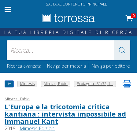
SALTA AL CONTENUTO PRINCIPALE
0
LA TUA LIBRERIA DIGITALE DI RICERCA
|
|
Ricerca avanzata
Naviga per materia
Naviga per editore
Mimesis
Minazzi, Fabio
Protagora : 31/32, 1...
Minazzi, Fabio
L'Europa e la tricotomia critica
kantiana : intervista impossibile ad
Immanuel Kant
2019 -
Mimesis Edizioni