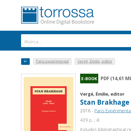
Paris expérimental
Vergé, Émilie, editor
PDF (14,61 M
E-BOOK
Vergé, Émilie, editor
Stan Brakhage :
2016 -
Paris Expérimenta
439 p. ; ill.
Includes bibliographical 