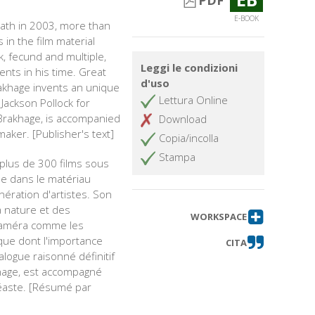
PDF
E-BOOK
eath in 2003, more than
s in the film material
rk, fecund and multiple,
Leggi le condizioni
ents in his time. Great
d'uso
Brakhage invents an unique
Lettura Online
ackson Pollock for
n Brakhage, is accompanied
Download
maker. [Publisher's text]
Copia/incolla
Stampa
 plus de 300 films sous
ue dans le matériau
nération d'artistes. Son
a nature et des
WORKSPACE
 caméra comme les
que dont l'importance
CITA
alogue raisonné définitif
akhage, est accompagné
inéaste. [Résumé par