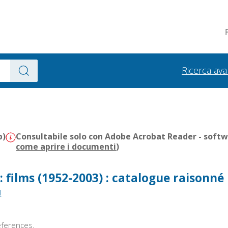
Ricerca av
b)
Consultabile solo con Adobe Acrobat Reader - softwa
come aprire i documenti
)
 films (1952-2003) : catalogue raisonné
l
references.