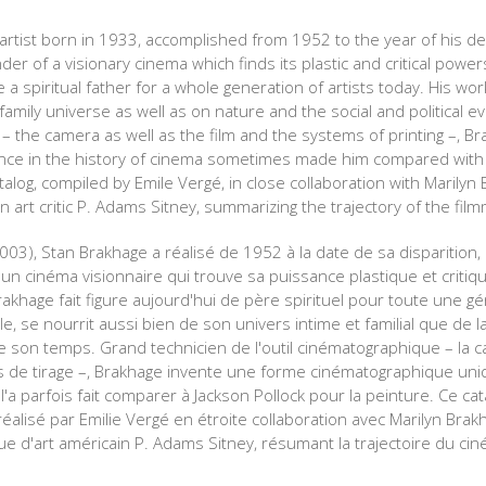
artist born in 1933, accomplished from 1952 to the year of his d
nder of a visionary cinema which finds its plastic and critical power
ike a spiritual father for a whole generation of artists today. His wo
amily universe as well as on nature and the social and political ev
ol – the camera as well as the film and the systems of printing –, 
nce in the history of cinema sometimes made him compared with J
catalog, compiled by Emile Vergé, in close collaboration with Marily
n art critic P. Adams Sitney, summarizing the trajectory of the film
003), Stan Brakhage a réalisé de 1952 à la date de sa disparition,
'un cinéma visionnaire qui trouve sa puissance plastique et critiq
hage fait figure aujourd'hui de père spirituel pour toute une gé
e, se nourrit aussi bien de son univers intime et familial que de l
 son temps. Grand technicien de l'outil cinématographique – la
 de tirage –, Brakhage invente une forme cinématographique uni
l'a parfois fait comparer à Jackson Pollock pour la peinture. Ce cat
éalisé par Emilie Vergé en étroite collaboration avec Marilyn Br
que d'art américain P. Adams Sitney, résumant la trajectoire du c