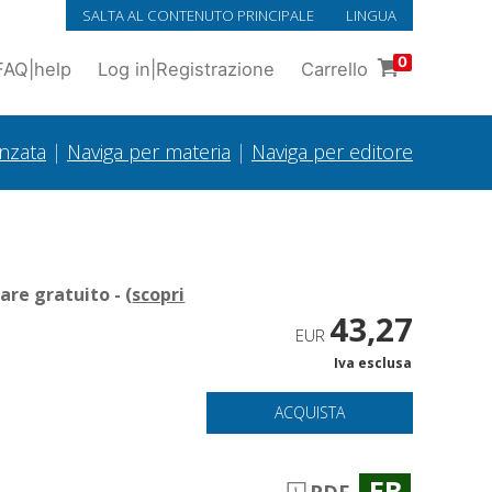
SALTA AL CONTENUTO PRINCIPALE
LINGUA
0
FAQ
|
help
Log in
|
Registrazione
Carrello
anzata
|
Naviga per materia
|
Naviga per editore
re gratuito - (
scopri
43,27
EUR
Iva esclusa
ACQUISTA
EB