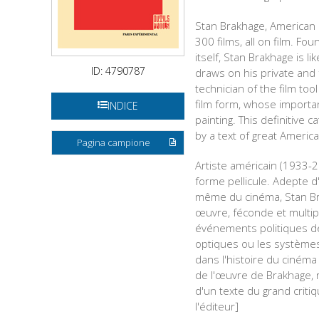
Stan Brakhage, American 
300 films, all on film. Fou
itself, Stan Brakhage is l
ID: 4790787
draws on his private and f
technician of the film to
film form, whose importa
INDICE
painting. This definitive 
by a text of great America
Pagina campione
Artiste américain (1933-2
forme pellicule. Adepte d
même du cinéma, Stan Brak
œuvre, féconde et multipl
événements politiques de
optiques ou les systèmes
dans l'histoire du cinéma 
de l'œuvre de Brakhage, r
d'un texte du grand criti
l'éditeur]