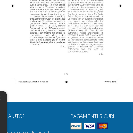
×
N
RVE AIUTO?
PAGAMENTI SICURI
H
Q
H
e aprire i nostri documenti