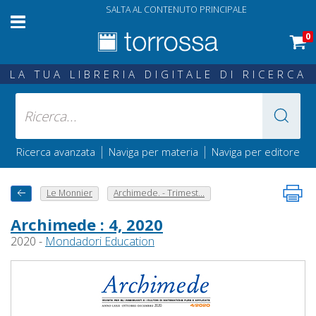
SALTA AL CONTENUTO PRINCIPALE
0
LA TUA LIBRERIA DIGITALE DI RICERCA
|
|
Ricerca avanzata
Naviga per materia
Naviga per editore
Le Monnier
Archimede. - Trimest...
Archimede : 4, 2020
2020 -
Mondadori Education