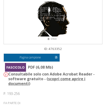
ID: 4763352
Pagina campione
PDF (6,08 Mb)
FASCICOLO
Consultabile solo con Adobe Acrobat Reader -
software gratuito - (
scopri come aprire i
documenti
)
P. 193-256
FA PARTE DI