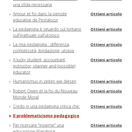
una sfida necessaria
Amour et foi dans la pensée
Ottieni articolo
educative de Pestalozzi
La pedagogia è sguardo sul lontano
Ottieni articolo
sull'inattuale sull'utopico
La mia pedagogia : differenza,
Ottieni articolo
complessità, ibridazione, utopia
A lucky student, accountant,
Ottieni articolo
instructor, planner and (possible)
educator
Humanismus in zeiten wie diesen
Ottieni articolo
Robert Owen et la foi du Nouveau
Ottieni articolo
Monde Moral
Credo in una pedagogia critica che.
Ottieni articolo
Il problematicismo pedagogico
Per ricercare "insieme" una
Ottieni articolo
educazione liberatrice