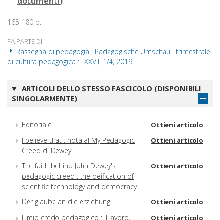
documenti
)
165-180 p.
FA PARTE DI
Rassegna di pedagogia : Pädagogische Umschau : trimestrale
di cultura pedagogica : LXXVII, 1/4, 2019
ARTICOLI DELLO STESSO FASCICOLO (DISPONIBILI
SINGOLARMENTE)
Editoriale
Ottieni articolo
I believe that : nota al My Pedagogic
Ottieni articolo
Creed di Dewey
The faith behind John Dewey's
Ottieni articolo
pedagogic creed : the deification of
scientific technology and democracy
Der glaube an die erziehung
Ottieni articolo
Il mio credo pedagogico : il lavoro,
Ottieni articolo