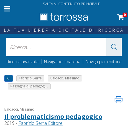
SALTA AL CONTENUTO PRINCIPALE
0
LA TUA LIBRERIA DIGITALE DI RICERCA
|
|
Ricerca avanzata
Naviga per materia
Naviga per editore
Fabrizio Serra
Baldacci, Massimo
Rassegna di pedagogi...
Baldacci, Massimo
Il problematicismo pedagogico
2019 -
Fabrizio Serra Editore