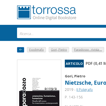
Il poligrafo
Gori, Pietro
Paradosso : rivista ...
PDF (0,41 
ARTICOLO
Gori, Pietro
Nietzsche, Eur
2019 -
Il Poligrafo
P. 143-156