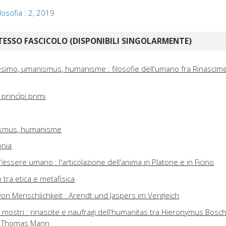
ilosofia : 2, 2019
TESSO FASCICOLO (DISPONIBILI SINGOLARMENTE)
simo, umanismus, humanisme : filosofie dell'umano fra Rinascim
princìpi primi
smus, humanisme
onia
'essere umano : l'articolazione dell'anima in Platone e in Ficino
o tra etica e metafisica
von Menschlichkeit : Arendt und Jaspers im Vergleich
mostri : rinascite e naufragi dell'humanitas tra Hieronymus Bosch
 e Thomas Mann