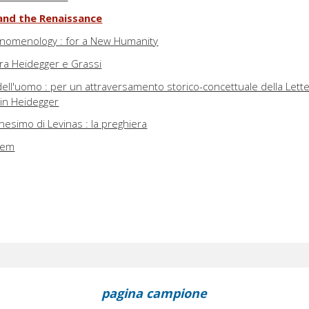
and the Renaissance
henomenology : for a New Humanity
tra Heidegger e Grassi
dell'uomo : per un attraversamento storico-concettuale della Lett
in Heidegger
nesimo di Levinas : la preghiera
tem
pagina campione