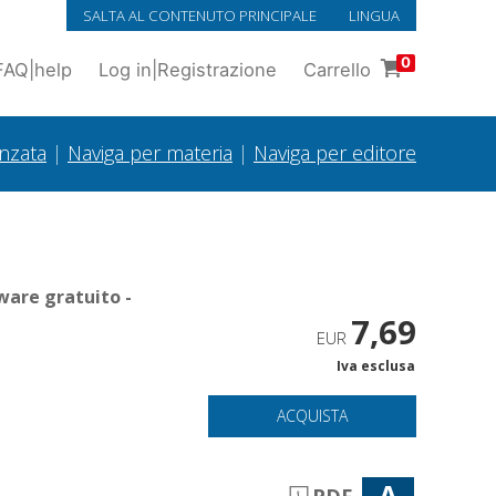
SALTA AL CONTENUTO PRINCIPALE
LINGUA
0
FAQ
|
help
Log in
|
Registrazione
Carrello
anzata
|
Naviga per materia
|
Naviga per editore
ware gratuito -
7,69
EUR
Iva esclusa
ACQUISTA
A