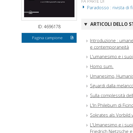
FA PARTE DI
Paradosso : rivista di f
ARTICOLI DELLO S
ID: 4696178
Pagina campione
Introduzione : umane
e contemporaneità
L'umanesimo e i suoi 
Homo sum.
Umanesimo, Humani
Sguardi dalla melanc
Sulla complessità dell
L'In Philebum di Ficin
Sokrates als Vorbild 
L'Umanesimo e i suoi 
Friedrich Nietzsche