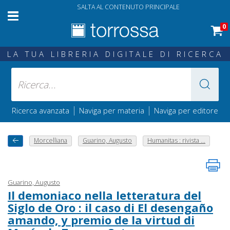
SALTA AL CONTENUTO PRINCIPALE
0
LA TUA LIBRERIA DIGITALE DI RICERCA
|
|
Ricerca avanzata
Naviga per materia
Naviga per editore
Morcelliana
Guarino, Augusto
Humanitas : rivista ...
Guarino, Augusto
Il demoniaco nella letteratura del
Siglo de Oro : il caso di El desengaño
amando, y premio de la virtud di