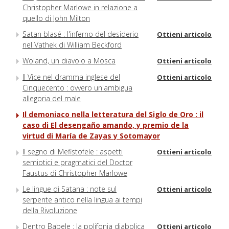
Christopher Marlowe in relazione a
quello di John Milton
Satan blasé : l'inferno del desiderio
Ottieni articolo
nel Vathek di William Beckford
Woland, un diavolo a Mosca
Ottieni articolo
Il Vice nel dramma inglese del
Ottieni articolo
Cinquecento : ovvero un'ambigua
allegoria del male
Il demoniaco nella letteratura del Siglo de Oro : il
caso di El desengaño amando, y premio de la
virtud di María de Zayas y Sotomayor
Il segno di Mefistofele : aspetti
Ottieni articolo
semiotici e pragmatici del Doctor
Faustus di Christopher Marlowe
Le lingue di Satana : note sul
Ottieni articolo
serpente antico nella lingua ai tempi
della Rivoluzione
Dentro Babele : la polifonia diabolica
Ottieni articolo