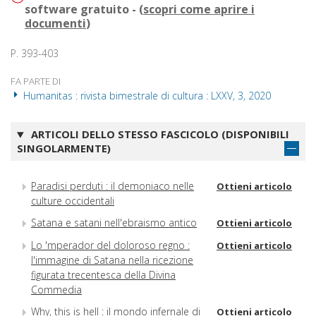
software gratuito - (
scopri come aprire i
documenti
)
P. 393-403
FA PARTE DI
Humanitas : rivista bimestrale di cultura : LXXV, 3, 2020
ARTICOLI DELLO STESSO FASCICOLO (DISPONIBILI
SINGOLARMENTE)
Paradisi perduti : il demoniaco nelle
Ottieni articolo
culture occidentali
Satana e satani nell'ebraismo antico
Ottieni articolo
Lo 'mperador del doloroso regno :
Ottieni articolo
l'immagine di Satana nella ricezione
figurata trecentesca della Divina
Commedia
Why, this is hell : il mondo infernale di
Ottieni articolo