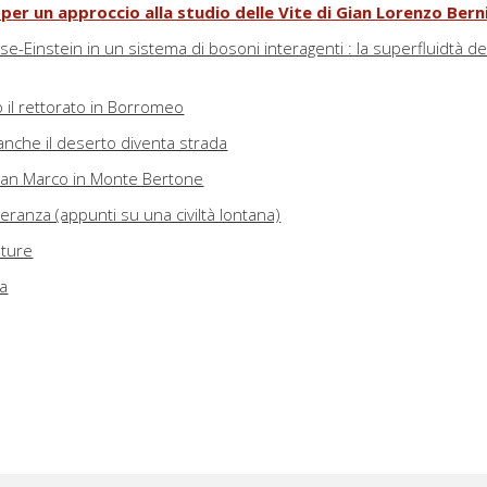
: per un approccio alla studio delle Vite di Gian Lorenzo Bern
-Einstein in un sistema di bosoni interagenti : la superfluidtà de
 il rettorato in Borromeo
anche il deserto diventa strada
 San Marco in Monte Bertone
leranza (appunti su una civiltà lontana)
ature
ca