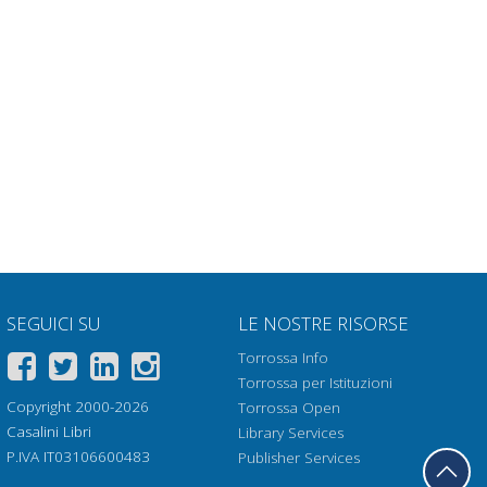
SEGUICI SU
LE NOSTRE RISORSE
Torrossa Info
Torrossa per Istituzioni
Copyright 2000-2026
Torrossa Open
Casalini Libri
Library Services
P.IVA IT03106600483
Publisher Services