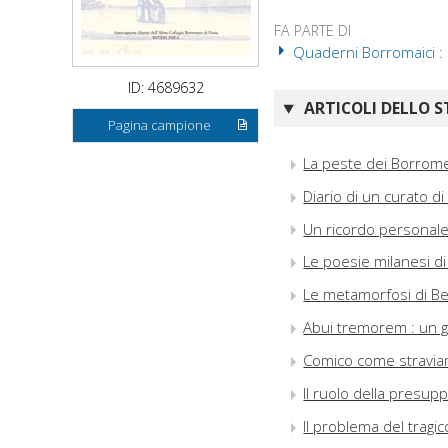
FA PARTE DI
Quaderni Borromaici : 
ID: 4689632
ARTICOLI DELLO S
Pagina campione
La peste dei Borrome
Diario di un curato d
Un ricordo personale
Le poesie milanesi d
Le metamorfosi di Bert
Abui tremorem : un gra
Comico come straviam
Il ruolo della presup
Il problema del tragic