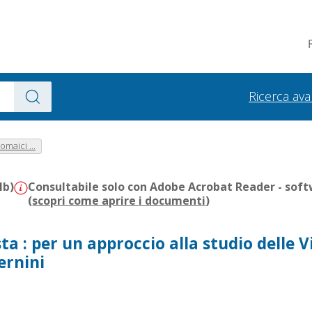
Ricerca av
maici ...
Mb)
Consultabile solo con Adobe Acrobat Reader - soft
(
scopri come aprire i documenti
)
sta : per un approccio alla studio delle V
ernini