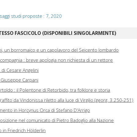
saggi studi proposte : 7, 2020
TESSO FASCICOLO (DISPONIBILI SINGOLARMENTE)
i, un borromaico e un capolavoro del Seicento lombardo
i compagnia : breve apologia non richiesta di un rettore
 di Cesare Angelini
i Giuseppe Carpani
oldo : il Polentone di Retorbido, tra folklore e storia
ffito da Vindonissa riletto alla luce di Virgilio (georg. 3.250-251)
ento in Horcynus Orca di Stefano D'Arrigo
posizione nel comunicato di Pietro Badoglio alla Nazione
o in Friedrich Hölderlin