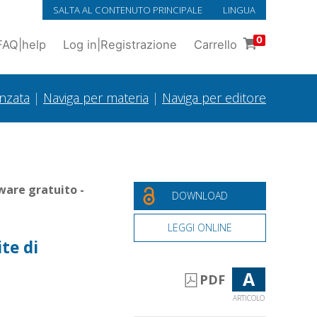
SALTA AL CONTENUTO PRINCIPALE
LINGUA
0
FAQ
|
help
Log in
|
Registrazione
Carrello
anzata
|
Naviga per materia
|
Naviga per editore
ware gratuito -
DOWNLOAD
LEGGI ONLINE
ite di
A
PDF
ARTICOLO