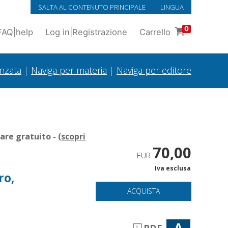
SALTA AL CONTENUTO PRINCIPALE
LINGUA
0
FAQ
|
help
Log in
|
Registrazione
Carrello
anzata
|
Naviga per materia
|
Naviga per editore
re gratuito - (
scopri
70,00
EUR
Iva esclusa
ro,
ACQUISTA
A