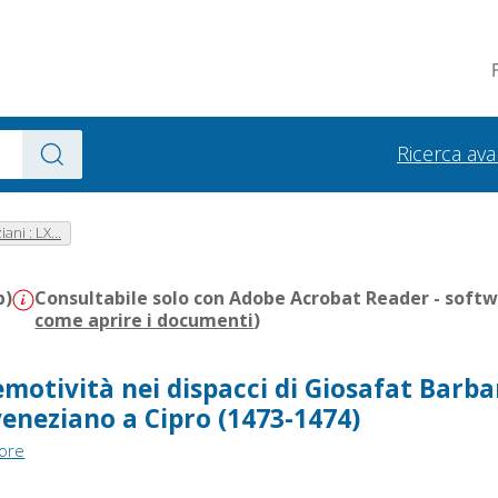
Ricerca av
ani : LX...
b)
Consultabile solo con Adobe Acrobat Reader - softwa
come aprire i documenti
)
'emotività nei dispacci di Giosafat Barba
eneziano a Cipro (1473-1474)
tore