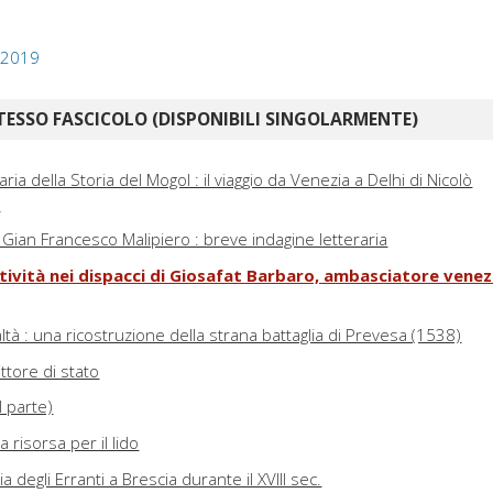
, 2019
TESSO FASCICOLO (DISPONIBILI SINGOLARMENTE)
aria della Storia del Mogol : il viaggio da Venezia a Delhi di Nicolò
)
 Gian Francesco Malipiero : breve indagine letteraria
otività nei dispacci di Giosafat Barbaro, ambasciatore venez
tà : una ricostruzione della strana battaglia di Prevesa (1538)
ttore di stato
II parte)
na risorsa per il lido
a degli Erranti a Brescia durante il XVIII sec.