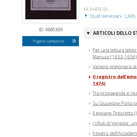
FA PARTE DI
Studi Veneziani : LXXX
ID: 4685369
ARTICOLI DELLO S
Pagina campione
Per una lettura letter
Manuzzi (1653-1656
Venere prigioniera di
Il registro dell'em
1474)
Tra propaganda e real
Su Giuseppe Porta pi
Il giovane Tintoretto (
I rifiuti di Venezia : u
Il teatro dell'Accademi