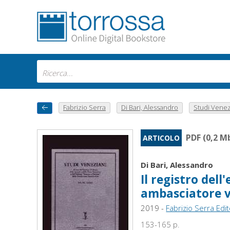
Fabrizio Serra
Di Bari, Alessandro
Studi Venezi
PDF (0,2 M
ARTICOLO
Di Bari, Alessandro
Il registro dell
ambasciatore v
2019 -
Fabrizio Serra Edi
153-165 p.