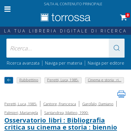
SALTA AL CONTENUTO PRINCIPALE
0
LA TUA LIBRERIA DIGITALE DI RICERCA
|
|
Ricerca avanzata
Naviga per materia
Naviga per editore
Rubbettino
Peretti, Luca, 1985-
Cinema e storia : ri...
|
|
|
Peretti, Luca, 1985-
Cantore, Francesca
Garofalo, Damiano
|
Palmieri, Mariangela
Santandrea, Matteo, 1990-
Osservatorio_libri : Bibliografia
critica su cinema e storia : biennio