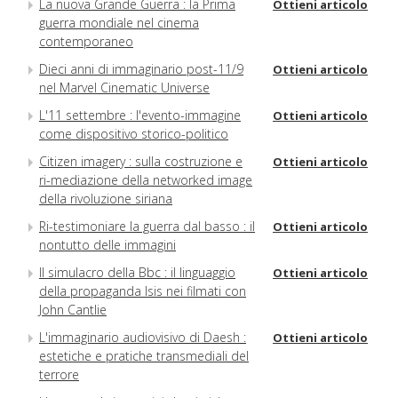
La nuova Grande Guerra : la Prima
Ottieni articolo
guerra mondiale nel cinema
contemporaneo
Dieci anni di immaginario post-11/9
Ottieni articolo
nel Marvel Cinematic Universe
L'11 settembre : l'evento-immagine
Ottieni articolo
come dispositivo storico-politico
Citizen imagery : sulla costruzione e
Ottieni articolo
ri-mediazione della networked image
della rivoluzione siriana
Ri-testimoniare la guerra dal basso : il
Ottieni articolo
nontutto delle immagini
Il simulacro della Bbc : il linguaggio
Ottieni articolo
della propaganda Isis nei filmati con
John Cantlie
L'immaginario audiovisivo di Daesh :
Ottieni articolo
estetiche e pratiche transmediali del
terrore