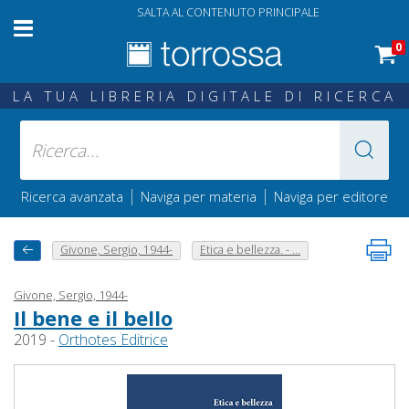
SALTA AL CONTENUTO PRINCIPALE
0
LA TUA LIBRERIA DIGITALE DI RICERCA
|
|
Ricerca avanzata
Naviga per materia
Naviga per editore
Givone, Sergio, 1944-
Etica e bellezza. - ...
Givone, Sergio, 1944-
Il bene e il bello
2019 -
Orthotes Editrice