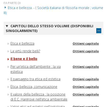
FA PARTE DI
Etica e bellezza. - ( Società italiana di filosofia morale ; volume
III)
CAPITOLI DELLO STESSO VOLUME (DISPONIBILI
SINGOLARMENTE)
Etica e bellezza
Ottieni capitolo
La virtù rende belli?
Ottieni capitolo
Il bene e il bello
Per un'etica dell'ambiente : la via
Ottieni capitolo
estetica
Il paesaggio tra etica ed estetica
Ottieni capitolo
Etica, bellezza, comunicazione
Ottieni capitolo
Il valore della bellezza : la posizione
Ottieni capitolo
di E.C. Hargrove nell'etica ambientale
Valori etici ed estetici nell'ontologia
Ottieni capitolo