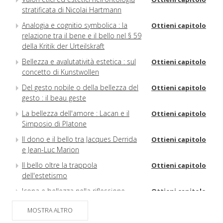
stratificata di Nicolai Hartmann
Analogia e cognitio symbolica : la
Ottieni capitolo
relazione tra il bene e il bello nel § 59
della Kritik der Urteilskraft
Bellezza e avalutatività estetica : sul
Ottieni capitolo
concetto di Kunstwollen
Del gesto nobile o della bellezza del
Ottieni capitolo
gesto : il beau geste
La bellezza dell'amore : Lacan e il
Ottieni capitolo
Simposio di Platone
Il dono e il bello tra Jacques Derrida
Ottieni capitolo
e Jean-Luc Marion
Il bello oltre la trappola
Ottieni capitolo
dell'estetismo
Icona e bellezza nella riflessione
Ottieni capitolo
russa contemporanea
MOSTRA ALTRO
Estetica ed etica del corpo
Ottieni capitolo